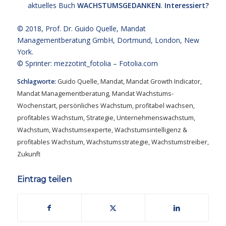
aktuelles Buch
WACHSTUMSGEDANKEN
.
Interessiert?
© 2018,
Prof. Dr. Guido Quelle
, Mandat
Managementberatung GmbH, Dortmund, London, New
York.
© Sprinter: mezzotint_fotolia –
Fotolia.com
Schlagworte:
Guido Quelle
,
Mandat
,
Mandat Growth Indicator
,
Mandat Managementberatung
,
Mandat Wachstums-
Wochenstart
,
persönliches Wachstum
,
profitabel wachsen
,
profitables Wachstum
,
Strategie
,
Unternehmenswachstum
,
Wachstum
,
Wachstumsexperte
,
Wachstumsintelligenz &
profitables Wachstum
,
Wachstumsstrategie
,
Wachstumstreiber
,
Zukunft
Eintrag teilen