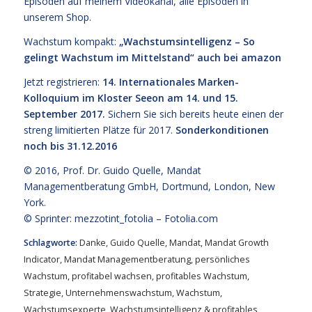
Episoden
auf meinem Videokanal
, alle Episoden
in
unserem Shop
.
Wachstum kompakt:
„Wachstumsintelligenz – So
gelingt Wachstum im Mittelstand“
auch bei amazon
Jetzt registrieren:
14. Internationales Marken-
Kolloquium im Kloster Seeon am 14. und 15.
September 2017.
Sichern Sie sich bereits heute einen der
streng limitierten Plätze für 2017.
Sonderkonditionen
noch bis 31.12.2016
© 2016,
Prof. Dr. Guido Quelle
, Mandat
Managementberatung GmbH, Dortmund, London, New
York.
© Sprinter: mezzotint_fotolia –
Fotolia.com
Schlagworte:
Danke
,
Guido Quelle
,
Mandat
,
Mandat Growth
Indicator
,
Mandat Managementberatung
,
persönliches
Wachstum
,
profitabel wachsen
,
profitables Wachstum
,
Strategie
,
Unternehmenswachstum
,
Wachstum
,
Wachstumsexperte
,
Wachstumsintelligenz & profitables