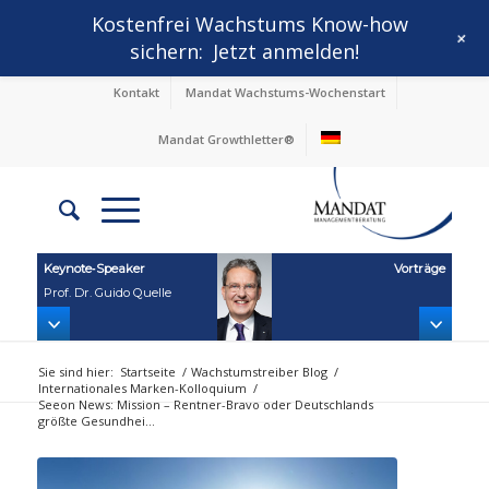
Kostenfrei Wachstums Know-how
+
sichern:
Jetzt anmelden!
Kontakt
Mandat Wachstums-Wochenstart
Mandat Growthletter®
Keynote‑Speaker
Vorträge
Prof. Dr. Guido Quelle
Sie sind hier:
Startseite
/
Wachstumstreiber Blog
/
Internationales Marken-Kolloquium
/
Seeon News: Mission – Rentner-Bravo oder Deutschlands
größte Gesundhei...