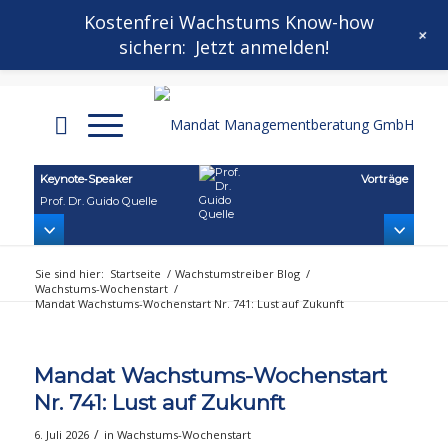
Kontakt
Mandat Wachstums-Wochenstart
Kostenfrei Wachstums Know-how
+
sichern:
Jetzt anmelden!
Mandat Growthletter®
Keynote‑Speaker
Vorträge
Prof. Dr. Guido Quelle
Sie sind hier:
Startseite
/
Wachstumstreiber Blog
/
Wachstums-Wochenstart
/
Mandat Wachstums-Wochenstart Nr. 741: Lust auf Zukunft
Mandat Wachstums-Wochenstart
Nr. 741: Lust auf Zukunft
/
6. Juli 2026
in
Wachstums-Wochenstart