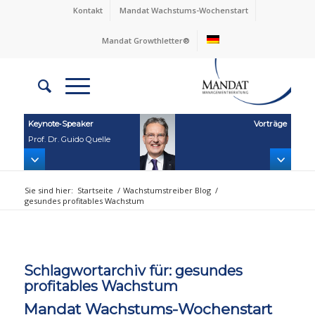
Kontakt
Mandat Wachstums-Wochenstart
Mandat Growthletter®
Keynote‑Speaker
Vorträge
Prof. Dr. Guido Quelle
Sie sind hier:
Startseite
/
Wachstumstreiber Blog
/
gesundes profitables Wachstum
Schlagwortarchiv für:
gesundes
profitables Wachstum
Mandat Wachstums-Wochenstart