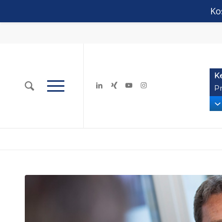
Ko
K
Pr