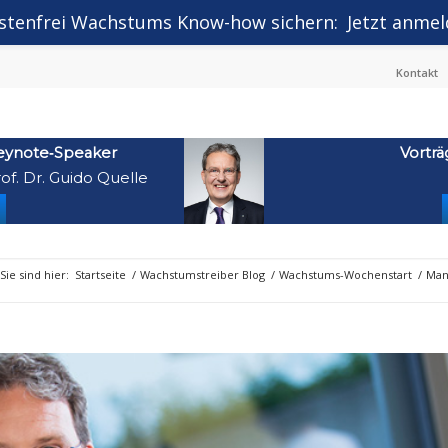
stenfrei Wachstums Know-how sichern:
Jetzt anmel
Kontakt
eynote‑Speaker
Vorträ
of. Dr. Guido Quelle
Sie sind hier:
Startseite
/
Wachstumstreiber Blog
/
Wachstums-Wochenstart
/
Man