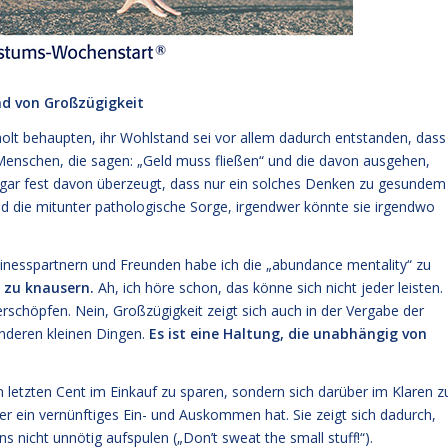
nd von
Großzügigkeit
holt behaupten, ihr Wohlstand sei vor allem dadurch entstanden, dass
Menschen, die sagen: „Geld muss fließen“ und die davon ausgehen,
sogar fest davon überzeugt, dass nur ein solches Denken zu gesundem
d die mitunter pathologische Sorge, irgendwer könnte sie irgendwo
nesspartnern und Freunden habe ich die „abundance mentality“ zu
s zu knausern.
Ah, ich höre schon, das könne sich nicht jeder leisten.
rschöpfen. Nein, Großzügigkeit zeigt sich auch in der Vergabe der
anderen kleinen Dingen.
Es ist eine Haltung, die unabhängig von
en letzten Cent im Einkauf zu sparen, sondern sich darüber im Klaren z
 er ein vernünftiges Ein- und Auskommen hat. Sie zeigt sich dadurch,
 nicht unnötig aufspulen („Don’t sweat the small stuff!“).