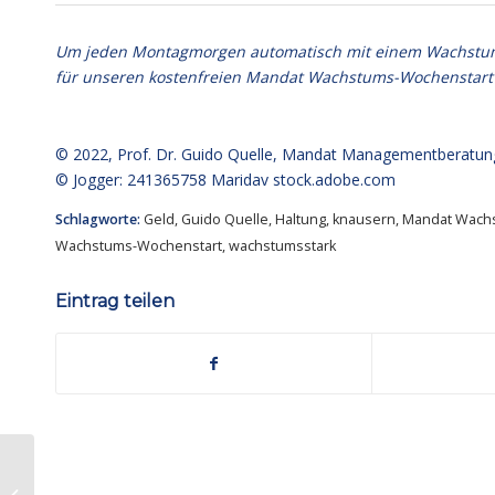
Um jeden Montagmorgen automatisch mit einem Wachstumsim
für unseren kostenfreien Mandat Wachstums-Wochenstart
© 2022,
Prof. Dr. Guido Quelle
, Mandat Managementberatun
© Jogger: 241365758 Maridav
stock.adobe.com
Schlagworte:
Geld
,
Guido Quelle
,
Haltung
,
knausern
,
Mandat Wach
Wachstums-Wochenstart
,
wachstumsstark
Eintrag teilen
Mandat Wachstums-
Wochenstart® Nr. 513: