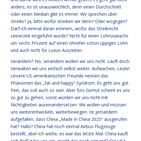
anders, es ist unausweichlich, denn einen Durchschnitt
oder einen Median gibt es immer. Wir sprechen über
Streiks? Ja, bitte wofür streiken wir denn? Oder wogegen?
Darf ich einmal daran erinnern, wofür das Streikrecht
seinerzeit eingeführt wurde? Nicht für einen Lohnzuwachs
um sechs Prozent auf einen ohnehin schon üppigen Lohn
und auch nicht für Luxus-Auszeiten.
Verändern? Nö, verändern wollen wir uns nicht. Läuft doch.
Verwalten wir uns einfach selbst weiter. Aufwachen, Leute!
Unsere US-amerikanischen Freunde nennen das
Phänomen das „fat-and-happy“-Syndrom. Es geht uns gut.
Fein, das soll auch so sein. Aber fürs Gemüt scheint es uns
zu gut zu gehen, sonst würden wir uns nicht mit
Nichtigkeiten auseinandersetzen. Wir wollen und müssen
uns weiterentwickeln, weiterbewegen. Ist jemandem
aufgefallen, dass China „Made in China 2025“ ausgerufen
hat? Hallo? China hat noch einmal Airbus-Flugzeuge
bestellt, aber ich wette, es war das letzte Mal. China kauft
sich fleißig bei uns ein, merkt das noch jemand? Die USA