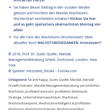
limitierten Plätze!
Sie haben diesen Beitrag in den sozialen Medien
gelesen und möchten den Mandat Wachstums-
Wochenstart wöchentlich erhalten?
Klicken Sie hier
und es geht spätestens übernächsten Montag von
allein
Für alle Fans des Wachstums-Wochenstarts: Mein
aktuelles Buch
WACHSTUMSGEDANKEN
.
Interessiert?
© 2018,
Prof. Dr. Guido Quelle
, Mandat
Managementberatung GmbH, Dortmund, London, New
York.
© Sprinter: mezzotint_fotolia –
Fotolia.com
Schlagworte:
fat and happy
,
Guido Quelle
,
Mandat
,
Mandat
Growth Indicator
,
Mandat Managementberatung
,
persönliches
Wachstum
,
profitabel wachsen
,
profitables Wachstum
,
Strategie
,
Unternehmenswachstum
,
Wachstum
,
Wachstumsexperte
,
Wachstumsintelligenz & profitables
Wachstum
,
Wachstumsstrategie
,
Wachstumstreiber