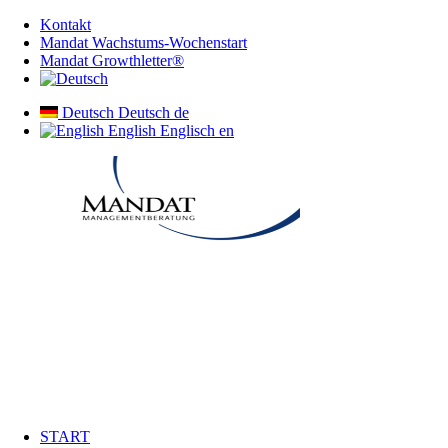
Kontakt
Mandat Wachstums-Wochenstart
Mandat Growthletter®
Deutsch
Deutsch
de
English
Englisch
en
START