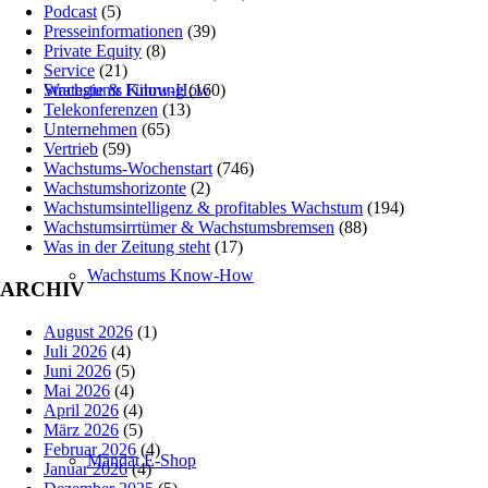
Podcast
(5)
Presseinformationen
(39)
Private Equity
(8)
Service
(21)
Wachstums Know-How
Strategie & Führung
(160)
Telekonferenzen
(13)
Unternehmen
(65)
Vertrieb
(59)
Wachstums-Wochenstart
(746)
Wachstumshorizonte
(2)
Wachstumsintelligenz & profitables Wachstum
(194)
Wachstumsirrtümer & Wachstumsbremsen
(88)
Was in der Zeitung steht
(17)
Wachstums Know-How
ARCHIV
August 2026
(1)
Juli 2026
(4)
Juni 2026
(5)
Mai 2026
(4)
April 2026
(4)
März 2026
(5)
Februar 2026
(4)
Mandat E-Shop
Januar 2026
(4)