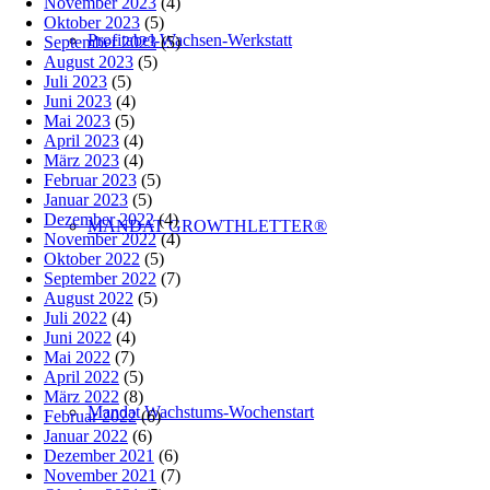
November 2023
(4)
Oktober 2023
(5)
Profitabel-Wachsen-Werkstatt
September 2023
(5)
August 2023
(5)
Juli 2023
(5)
Juni 2023
(4)
Mai 2023
(5)
April 2023
(4)
März 2023
(4)
Februar 2023
(5)
Januar 2023
(5)
Dezember 2022
(4)
MANDAT GROWTHLETTER®
November 2022
(4)
Oktober 2022
(5)
September 2022
(7)
August 2022
(5)
Juli 2022
(4)
Juni 2022
(4)
Mai 2022
(7)
April 2022
(5)
März 2022
(8)
Mandat Wachstums-Wochenstart
Februar 2022
(6)
Januar 2022
(6)
Dezember 2021
(6)
November 2021
(7)