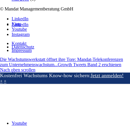
© Mandat Managementberatung GmbH
LinkedIn
Xing
LinkedIn
Youtube
Instagram
Kontakt
Datenschutz
Impressum
Die Wachstumswerkstatt öffnet ihre Tore: Mandat-Telekonferenzen
zum Unternehmenswachstum...
Growth Tweets Band 2 erschienen
Nach oben scrollen
Xing
Kostenfrei Wachstums Know-how sichern:
Jetzt anmelden!
+
+
Youtube