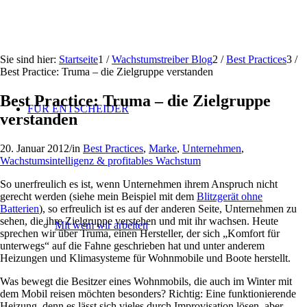
Sie sind hier:
Startseite
1
/
Wachstumstreiber Blog
2
/
Best Practices
3
/
Best Practice: Truma – die Zielgruppe verstanden
Best Practice: Truma – die Zielgruppe
FÜR ENTSCHEIDER
verstanden
20. Januar 2012
/
in
Best Practices
,
Marke
,
Unternehmen
,
Wachstumsintelligenz & profitables Wachstum
So unerfreulich es ist, wenn Unternehmen ihrem Anspruch nicht
gerecht werden (siehe mein Beispiel mit dem
Blitzgerät ohne
Batterien
), so erfreulich ist es auf der anderen Seite, Unternehmen zu
sehen, die ihre Zielgruppe verstehen und mit ihr wachsen. Heute
Mit wem wir arbeiten
sprechen wir über Truma, einen Hersteller, der sich „Komfort für
unterwegs“ auf die Fahne geschrieben hat und unter anderem
Heizungen und Klimasysteme für Wohnmobile und Boote herstellt.
Was bewegt die Besitzer eines Wohnmobils, die auch im Winter mit
dem Mobil reisen möchten besonders? Richtig: Eine funktionierende
Heizung, denn es lässt sich vieles durch Improvisation lösen, aber