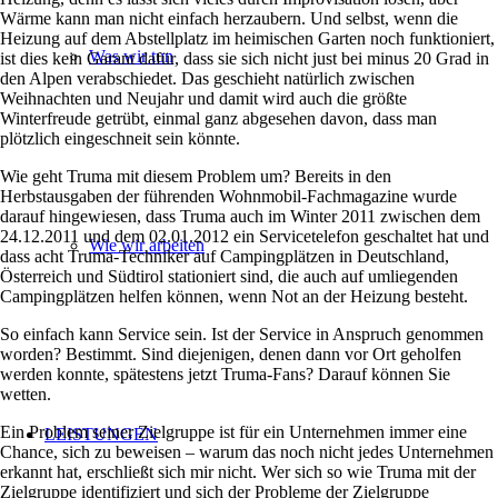
Wärme kann man nicht einfach herzaubern. Und selbst, wenn die
Heizung auf dem Abstellplatz im heimischen Garten noch funktioniert,
Was wir tun
ist dies kein Garant dafür, dass sie sich nicht just bei minus 20 Grad in
den Alpen verabschiedet. Das geschieht natürlich zwischen
Weihnachten und Neujahr und damit wird auch die größte
Winterfreude getrübt, einmal ganz abgesehen davon, dass man
plötzlich eingeschneit sein könnte.
Wie geht Truma mit diesem Problem um? Bereits in den
Herbstausgaben der führenden Wohnmobil-Fachmagazine wurde
darauf hingewiesen, dass Truma auch im Winter 2011 zwischen dem
24.12.2011 und dem 02.01.2012 ein Servicetelefon geschaltet hat und
Wie wir arbeiten
dass acht Truma-Techniker auf Campingplätzen in Deutschland,
Österreich und Südtirol stationiert sind, die auch auf umliegenden
Campingplätzen helfen können, wenn Not an der Heizung besteht.
So einfach kann Service sein. Ist der Service in Anspruch genommen
worden? Bestimmt. Sind diejenigen, denen dann vor Ort geholfen
werden konnte, spätestens jetzt Truma-Fans? Darauf können Sie
wetten.
Ein Problem seiner Zielgruppe ist für ein Unternehmen immer eine
LEISTUNGEN
Chance, sich zu beweisen – warum das noch nicht jedes Unternehmen
erkannt hat, erschließt sich mir nicht. Wer sich so wie Truma mit der
Zielgruppe identifiziert und sich der Probleme der Zielgruppe