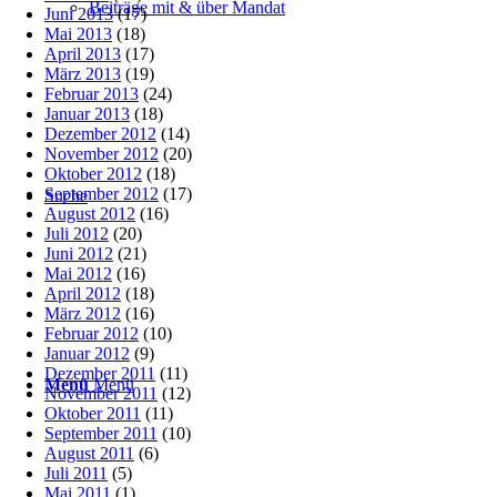
Beiträge mit & über Mandat
Juni 2013
(17)
Mai 2013
(18)
April 2013
(17)
März 2013
(19)
Februar 2013
(24)
Januar 2013
(18)
Dezember 2012
(14)
November 2012
(20)
Oktober 2012
(18)
September 2012
(17)
Suche
August 2012
(16)
Juli 2012
(20)
Juni 2012
(21)
Mai 2012
(16)
April 2012
(18)
März 2012
(16)
Februar 2012
(10)
Januar 2012
(9)
Dezember 2011
(11)
Menü
Menü
November 2011
(12)
Oktober 2011
(11)
September 2011
(10)
August 2011
(6)
Juli 2011
(5)
Mai 2011
(1)