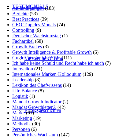
TESTIMONIALS
Ankündigungen
(183)
Berichte
(53)
Best Practices
(39)
CEO Tipp des Monats
(74)
Controlling
(9)
Deutscher Wachstumstag
(1)
Fachartikel
(68)
Growth Brakes
(3)
Growth Intelligence & Profitable Growth
(6)
Guidos persönliche Sicht
(111)
Videos und O-Töne
Ich habe keine Schuld und Recht habe ich auch
(7)
Innovation
(21)
Internationales Marken-Kolloquium
(129)
Leadership
(8)
Lexikon des Chefwissens
(14)
Life Balance
(8)
Logistik
(1)
Mandat Growth Indicator
(2)
Mandat Growthletter®
(42)
Erfolgsgeschichten
Marke
(61)
Marketing
(19)
Methodik
(30)
Personen
(6)
Persönliches Wachstum
(147)