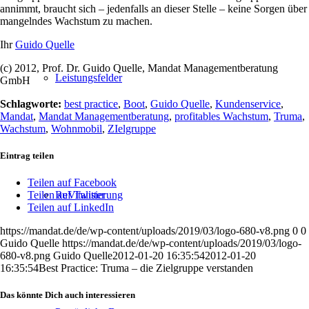
annimmt, braucht sich – jedenfalls an dieser Stelle – keine Sorgen über
mangelndes Wachstum zu machen.
Ihr
Guido Quelle
(c) 2012, Prof. Dr. Guido Quelle, Mandat Managementberatung
Leistungsfelder
GmbH
Schlagworte:
best practice
,
Boot
,
Guido Quelle
,
Kundenservice
,
Mandat
,
Mandat Managementberatung
,
profitables Wachstum
,
Truma
,
Wachstum
,
Wohnmobil
,
ZIelgruppe
Eintrag teilen
Teilen auf Facebook
ReVitalisierung
Teilen auf Twitter
Teilen auf LinkedIn
https://mandat.de/de/wp-content/uploads/2019/03/logo-680-v8.png
0
0
Guido Quelle
https://mandat.de/de/wp-content/uploads/2019/03/logo-
680-v8.png
Guido Quelle
2012-01-20 16:35:54
2012-01-20
16:35:54
Best Practice: Truma – die Zielgruppe verstanden
Das könnte Dich auch interessieren