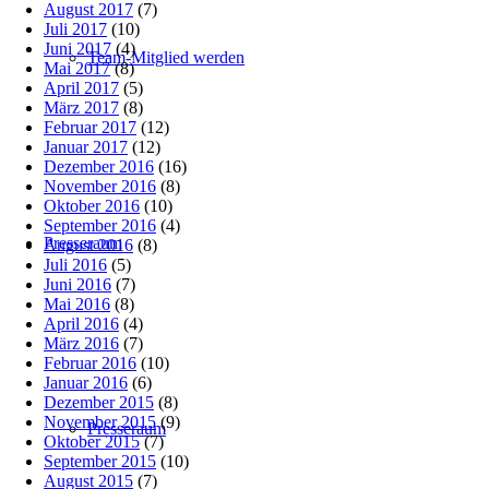
August 2017
(7)
Juli 2017
(10)
Juni 2017
(4)
Team-Mitglied werden
Mai 2017
(8)
April 2017
(5)
März 2017
(8)
Februar 2017
(12)
Januar 2017
(12)
Dezember 2016
(16)
November 2016
(8)
Oktober 2016
(10)
September 2016
(4)
Presseraum
August 2016
(8)
Juli 2016
(5)
Juni 2016
(7)
Mai 2016
(8)
April 2016
(4)
März 2016
(7)
Februar 2016
(10)
Januar 2016
(6)
Dezember 2015
(8)
November 2015
(9)
Presseraum
Oktober 2015
(7)
September 2015
(10)
August 2015
(7)