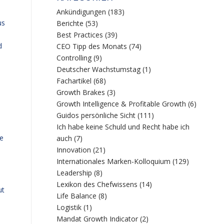
Ankündigungen
(183)
us
Berichte
(53)
Best Practices
(39)
d
CEO Tipp des Monats
(74)
Controlling
(9)
Deutscher Wachstumstag
(1)
Fachartikel
(68)
Growth Brakes
(3)
Growth Intelligence & Profitable Growth
(6)
Guidos persönliche Sicht
(111)
Ich habe keine Schuld und Recht habe ich
ie
auch
(7)
Innovation
(21)
Internationales Marken-Kolloquium
(129)
Leadership
(8)
Lexikon des Chefwissens
(14)
ut
Life Balance
(8)
Logistik
(1)
Mandat Growth Indicator
(2)