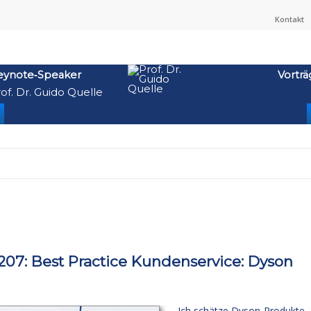
Kontakt
eynote‑Speaker
Vorträ
of. Dr. Guido Quelle
07: Best Practice Kundenservice: Dyson
Ich schätze Dyson-Produkte