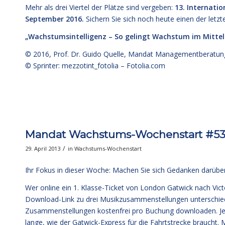
Mehr als drei Viertel der Plätze sind vergeben:
13. Internati
September 2016.
Sichern Sie sich noch heute einen der letzte
„Wachstumsintelligenz – So gelingt Wachstum im Mitte
© 2016,
Prof. Dr. Guido Quelle
, Mandat Managementberatun
© Sprinter: mezzotint_fotolia –
Fotolia.com
Mandat Wachstums-Wochenstart #53:
/
29. April 2013
in
Wachstums-Wochenstart
Ihr Fokus in dieser Woche: Machen Sie sich Gedanken darüber,
Wer online ein 1. Klasse-Ticket von London Gatwick nach Vict
Download-Link zu drei Musikzusammenstellungen unterschiedli
Zusammenstellungen kostenfrei pro Buchung downloaden. Je
lange, wie der Gatwick-Express für die Fahrtstrecke braucht