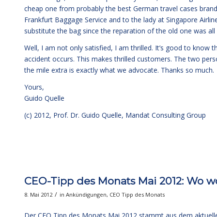
cheap one from probably the best German travel cases brand. I
Frankfurt Baggage Service and to the lady at Singapore Airlin
substitute the bag since the reparation of the old one was al
Well, I am not only satisfied, I am thrilled. It’s good to kno
accident occurs. This makes thrilled customers. The two per
the mile extra is exactly what we advocate. Thanks so much.
Yours,
Guido Quelle
(c) 2012, Prof. Dr. Guido Quelle, Mandat Consulting Group
CEO-Tipp des Monats Mai 2012: Wo wol
/
8. Mai 2012
in
Ankündigungen
,
CEO Tipp des Monats
Der CEO Tipp des Monats Mai 2012 stammt aus dem aktuellen