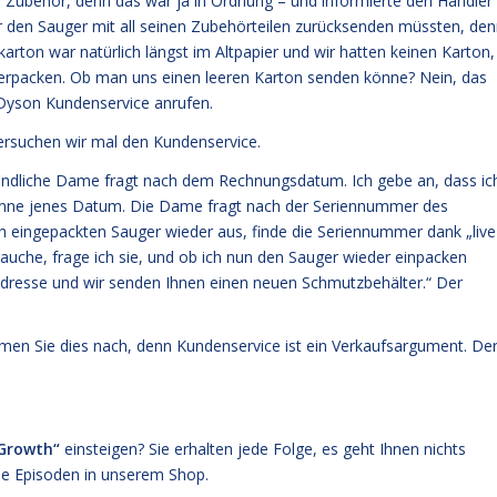
 Zubehör, denn das war ja in Ordnung – und informierte den Händler
r den Sauger mit all seinen Zubehörteilen zurücksenden müssten, de
arton war natürlich längst im Altpapier und wir hatten keinen Karton,
erpacken. Ob man uns einen leeren Karton senden könne? Nein, das
 Dyson Kundenservice anrufen.
ersuchen wir mal den Kundenservice.
eundliche Dame fragt nach dem Rechnungsdatum. Ich gebe an, dass ic
 nenne jenes Datum. Die Dame fragt nach der Seriennummer des
och eingepackten Sauger wieder aus, finde die Seriennummer dank „live
rauche, frage ich sie, und ob ich nun den Sauger wieder einpacken
e Adresse und wir senden Ihnen einen neuen Schmutzbehälter.“ Der
en Sie dies nach, denn Kundenservice ist ein Verkaufsargument. De
 Growth
“
einsteigen? Sie erhalten jede Folge, es geht Ihnen nichts
lle Episoden
in unserem Shop
.