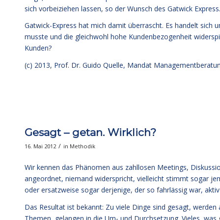
sich vorbeiziehen lassen, so der Wunsch des Gatwick Express
Gatwick-Express hat mich damit überrascht. Es handelt sich u
musste und die gleichwohl hohe Kundenbezogenheit widerspiege
Kunden?
(c) 2013,
Prof. Dr. Guido Quelle
, Mandat Managementberatu
Gesagt – getan. Wirklich?
/
16. Mai 2012
in
Methodik
Wir kennen das Phänomen aus zahllosen Meetings, Diskussio
angeordnet, niemand widerspricht, vielleicht stimmt sogar je
oder ersatzweise sogar derjenige, der so fahrlässig war, a
Das Resultat ist bekannt: Zu viele Dinge sind gesagt, werd
Themen, gelangen in die Um- und Durchsetzung. Vieles, was ges