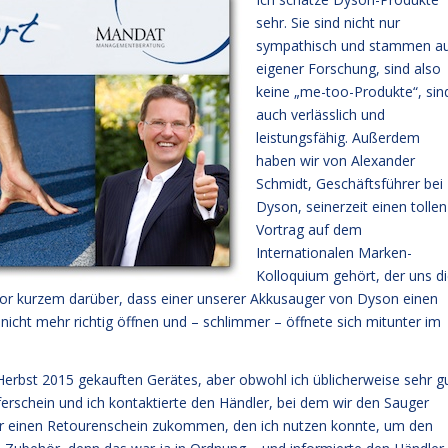
sehr. Sie sind nicht nur
sympathisch und stammen a
eigener Forschung, sind also
keine „me-too-Produkte“, sin
auch verlässlich und
leistungsfähig. Außerdem
haben wir von Alexander
Schmidt, Geschäftsführer bei
Dyson, seinerzeit einen tollen
Vortrag auf dem
Internationalen Marken-
Kolloquium gehört, der uns d
or kurzem darüber, dass einer unserer Akkusauger von Dyson einen
icht mehr richtig öffnen und – schlimmer – öffnete sich mitunter im
erbst 2015 gekauften Gerätes, aber obwohl ich üblicherweise sehr g
ieferschein und ich kontaktierte den Händler, bei dem wir den Sauger
ler einen Retourenschein zukommen, den ich nutzen konnte, um den