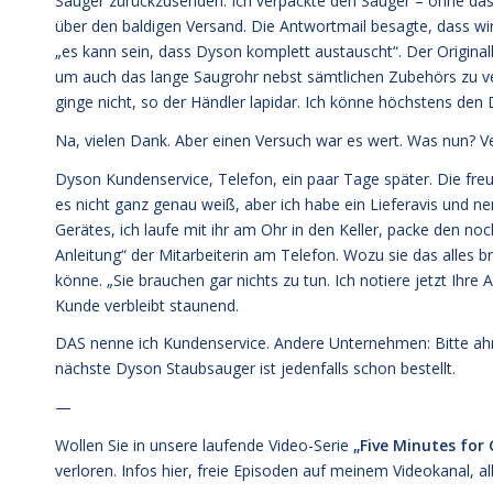
Sauger zurückzusenden. Ich verpackte den Sauger – ohne das
über den baldigen Versand. Die Antwortmail besagte, dass wi
„es kann sein, dass Dyson komplett austauscht“. Der Originalk
um auch das lange Saugrohr nebst sämtlichen Zubehörs zu v
ginge nicht, so der Händler lapidar. Ich könne höchstens den
Na, vielen Dank. Aber einen Versuch war es wert. Was nun? V
Dyson Kundenservice, Telefon, ein paar Tage später. Die fr
es nicht ganz genau weiß, aber ich habe ein Lieferavis und
Gerätes, ich laufe mit ihr am Ohr in den Keller, packe den n
Anleitung“ der Mitarbeiterin am Telefon. Wozu sie das alles b
könne. „Sie brauchen gar nichts zu tun. Ich notiere jetzt Ihr
Kunde verbleibt staunend.
DAS nenne ich Kundenservice. Andere Unternehmen: Bitte ahm
nächste Dyson Staubsauger ist jedenfalls schon bestellt.
—
Wollen Sie in unsere laufende Video-Serie
„
Five Minutes for
verloren. Infos
hier,
freie Episoden
auf meinem Videokanal
, a