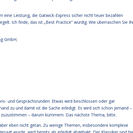
.
m eine Leistung, die Gatwick-Express sicher nicht teuer bezahlen
lt. Ich finde, das ist „Best Practice“ würdig. Wie überraschen Sie Ih
ng GmbH;
ns- und Gesprächsrunden: Etwas wird beschlossen oder gar
mand zu und damit ist die Sache erledigt. Es wird sich schon jemand –
ktiv zuzustimmen – darum kümmern. Das nächste Thema, bitte.
en aber eben nicht getan. Zu wenige Themen, insbesondere komplexe
agt wurde, wird bereits als erledigt abgehakt. Der Klassiker sind hi