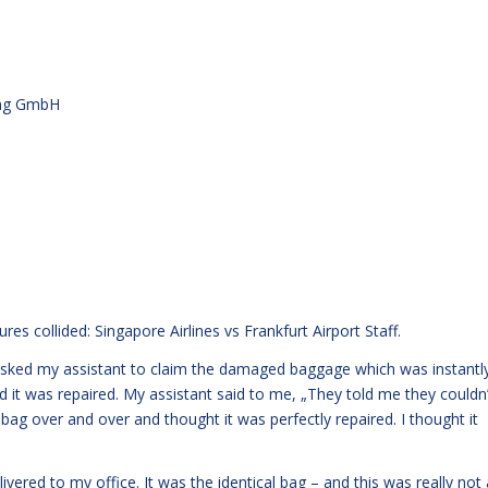
ung GmbH
ures collided:
Singapore Airlines vs Frankfurt Airport Staff.
 I asked my assistant to claim the damaged baggage which was instantl
d it was repaired. My assistant said to me, „They told me they couldn’
 bag over and over and thought it was perfectly repaired. I thought it
ered to my office. It was the identical bag – and this was really not 