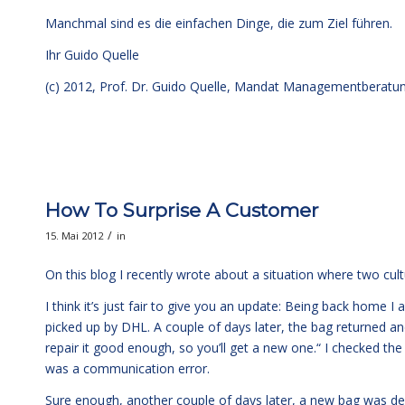
Manchmal sind es die einfachen Dinge, die zum Ziel führen.
Ihr
Guido Quelle
(c) 2012, Prof. Dr. Guido Quelle, Mandat Managementberat
How To Surprise A Customer
/
15. Mai 2012
in
On this blog I recently wrote about a situation where two cult
I think it’s just fair to give you an update: Being back home
picked up by DHL. A couple of days later, the bag returned an
repair it good enough, so you’ll get a new one.“ I checked the
was a communication error.
Sure enough, another couple of days later, a new bag was deliv