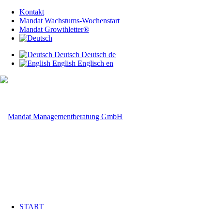
Kontakt
Mandat Wachstums-Wochenstart
Mandat Growthletter®
Deutsch
Deutsch
de
English
Englisch
en
START