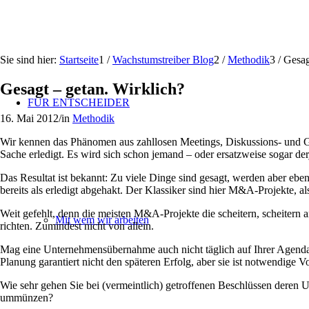
Sie sind hier:
Startseite
1
/
Wachstumstreiber Blog
2
/
Methodik
3
/
Gesag
Gesagt – getan. Wirklich?
FÜR ENTSCHEIDER
16. Mai 2012
/
in
Methodik
Wir kennen das Phänomen aus zahllosen Meetings, Diskussions- und Ges
Sache erledigt. Es wird sich schon jemand – oder ersatzweise sogar de
Das Resultat ist bekannt: Zu viele Dinge sind gesagt, werden aber e
bereits als erledigt abgehakt. Der Klassiker sind hier M&A-Projekte, a
Weit gefehlt, denn die meisten M&A-Projekte die scheitern, scheitern a
Mit wem wir arbeiten
richten. Zumindest nicht von allein.
Mag eine Unternehmensübernahme auch nicht täglich auf Ihrer Agenda st
Planung garantiert nicht den späteren Erfolg, aber sie ist notwendige V
Wie sehr gehen Sie bei (vermeintlich) getroffenen Beschlüssen deren Um
ummünzen?