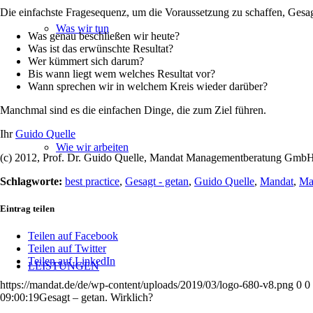
Die einfachste Fragesequenz, um die Voraussetzung zu schaffen, Gesagt
Was wir tun
Was genau beschließen wir heute?
Was ist das erwünschte Resultat?
Wer kümmert sich darum?
Bis wann liegt wem welches Resultat vor?
Wann sprechen wir in welchem Kreis wieder darüber?
Manchmal sind es die einfachen Dinge, die zum Ziel führen.
Ihr
Guido Quelle
Wie wir arbeiten
(c) 2012, Prof. Dr. Guido Quelle, Mandat Managementberatung Gmb
Schlagworte:
best practice
,
Gesagt - getan
,
Guido Quelle
,
Mandat
,
Ma
Eintrag teilen
Teilen auf Facebook
Teilen auf Twitter
Teilen auf LinkedIn
LEISTUNGEN
https://mandat.de/de/wp-content/uploads/2019/03/logo-680-v8.png
0
0
09:00:19
Gesagt – getan. Wirklich?