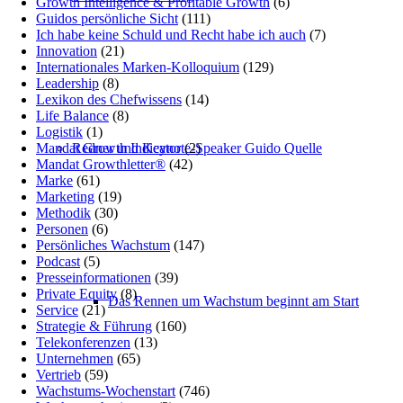
Growth Intelligence & Profitable Growth
(6)
Guidos persönliche Sicht
(111)
Ich habe keine Schuld und Recht habe ich auch
(7)
Innovation
(21)
Internationales Marken-Kolloquium
(129)
Leadership
(8)
Lexikon des Chefwissens
(14)
Life Balance
(8)
Logistik
(1)
Redner und Keynote-Speaker Guido Quelle
Mandat Growth Indicator
(2)
Mandat Growthletter®
(42)
Marke
(61)
Marketing
(19)
Methodik
(30)
Personen
(6)
Persönliches Wachstum
(147)
Podcast
(5)
Presseinformationen
(39)
Private Equity
(8)
Das Rennen um Wachstum beginnt am Start
Service
(21)
Strategie & Führung
(160)
Telekonferenzen
(13)
Unternehmen
(65)
Vertrieb
(59)
Wachstums-Wochenstart
(746)