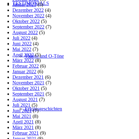
TESTIMONIALS
Januar 2023
(5)
Dezember 2022
(4)
November 2022
(4)
Oktober 2022
(5)
September 2022
(7)
August 2022
(5)
Juli 2022
(4)
Juni 2022
(4)
Mai 2022
(7)
April 2022
(5)
Videos und O-Töne
März 2022
(8)
Februar 2022
(6)
Januar 2022
(6)
Dezember 2021
(6)
November 2021
(7)
Oktober 2021
(5)
September 2021
(5)
August 2021
(7)
Juli 2021
(5)
Erfolgsgeschichten
Juni 2021
(7)
Mai 2021
(8)
April 2021
(8)
März 2021
(8)
Februar 2021
(9)
Januar 2021
(8)