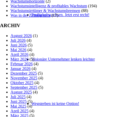
Wachstumshorizonte
(2)
Wachstumsintelligenz & profitables Wachstum
(194)
Wachstumsirrtümer & Wachstumsbremsen
(88)
Profitabel wachsen. Jetzt erst recht!
Was in der Zeitung steht
(17)
ARCHIV
August 2026
(1)
Juli 2026
(4)
Juni 2026
(5)
Mai 2026
(4)
April 2026
(4)
März 2026
(5)
Visionäre Unternehmer lenken leichter
Februar 2026
(4)
Januar 2026
(4)
Dezember 2025
(5)
November 2025
(4)
Oktober 2025
(4)
September 2025
(5)
August 2025
(4)
Juli 2025
(4)
Juni 2025
(5)
Wegsterben ist keine Option!
Mai 2025
(4)
April 2025
(4)
März 2025
(5)