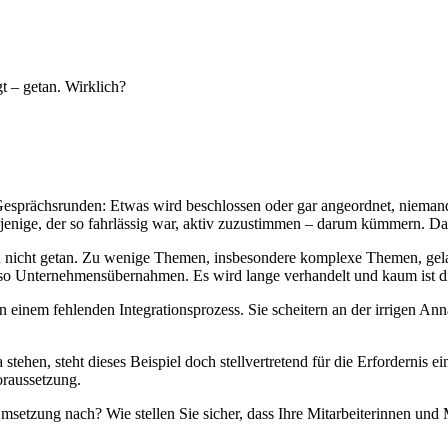
t – getan. Wirklich?
prächsrunden: Etwas wird beschlossen oder gar angeordnet, niemand wi
rjenige, der so fahrlässig war, aktiv zuzustimmen – darum kümmern. Da
ben nicht getan. Zu wenige Themen, insbesondere komplexe Themen, ge
lso Unternehmensübernahmen. Es wird lange verhandelt und kaum ist die 
n einem fehlenden Integrationsprozess. Sie scheitern an der irrigen Ann
ehen, steht dieses Beispiel doch stellvertretend für die Erfordernis 
oraussetzung.
setzung nach? Wie stellen Sie sicher, dass Ihre Mitarbeiterinnen und M