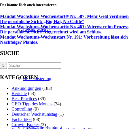
Das könnte Dich auch interessieren
Mandat Wachstums-Wochenstart® Nr. 587: Mehr Geld verdienen
Die persönliche Sicht: „Big Hat, No Cattle“
Mandat Wachstums-Wochenstart® Nr. 461: Wirrwarr im Prozess
Leistungsfelder
Die persönliche Sicht: Abgerechnet wird am Schluss
Mandat Wachstums-Wochenstart Nr. 191: Vorbereitung lässt sich 
Nachfolge? Planlos.
SUCHE
KATEGORIEN
ReVitalisierung
Ankündigungen
(183)
Berichte
(53)
Best Practices
(39)
CEO Tipp des Monats
(74)
Controlling
(9)
Deutscher Wachstumstag
(1)
Fachartikel
(68)
Growth Brakes
(3)
Persönliche Beratung