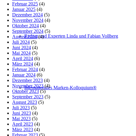
Februar 2025
(4)
Januar 2025
(4)
Dezember 2024
(5)
November 2024
(4)
Oktober 2024
(4)
September 2024
(5)
Redner und Experten Linda und Fabian Vollberg
August 2024
(4)
Juli 2024
(5)
Juni 2024
(4)
Mai 2024
(5)
April 2024
(6)
März 2024
(4)
Februar 2024
(4)
Januar 2024
(6)
Dezember 2023
(4)
November 2023
(4)
Internationales Marken-Kolloquium®
Oktober 2023
(5)
September 2023
(5)
August 2023
(5)
Juli 2023
(5)
Juni 2023
(4)
Mai 2023
(5)
April 2023
(4)
März 2023
(4)
Februar 2023
(5)