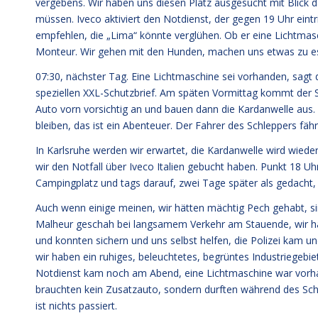
vergebens. Wir haben uns diesen Platz ausgesucht mit Blick d
müssen. Iveco aktiviert den Notdienst, der gegen 19 Uhr eintr
empfehlen, die „Lima“ könnte verglühen. Ob er eine Lichtmasc
Monteur. Wir gehen mit den Hunden, machen uns etwas zu ess
07:30, nächster Tag. Eine Lichtmaschine sei vorhanden, sagt 
speziellen XXL-Schutzbrief. Am späten Vormittag kommt der S
Auto vorn vorsichtig an und bauen dann die Kardanwelle aus
bleiben, das ist ein Abenteuer. Der Fahrer des Schleppers fäh
In Karlsruhe werden wir erwartet, die Kardanwelle wird wieder
wir den Notfall über Iveco Italien gebucht haben. Punkt 18 Uh
Campingplatz und tags darauf, zwei Tage später als gedacht, 
Auch wenn einige meinen, wir hätten mächtig Pech gehabt, s
Malheur geschah bei langsamem Verkehr am Stauende, wir hab
und konnten sichern und uns selbst helfen, die Polizei kam un
wir haben ein ruhiges, beleuchtetes, begrüntes Industriegeb
Notdienst kam noch am Abend, eine Lichtmaschine war vorha
brauchten kein Zusatzauto, sondern durften während des Schle
ist nichts passiert.