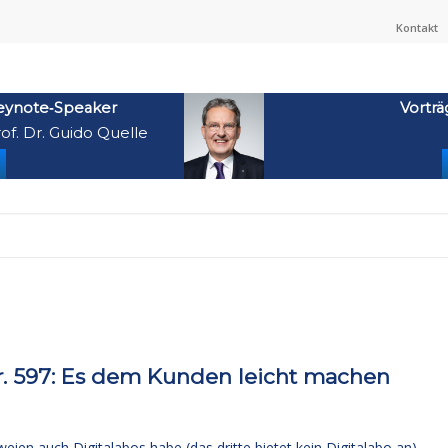
Kontakt
eynote‑Speaker
Vorträ
of. Dr. Guido Quelle
 597: Es dem Kunden leicht machen
ien auch Digitalabos habe (das dritte bietet kein Digitalabo an).