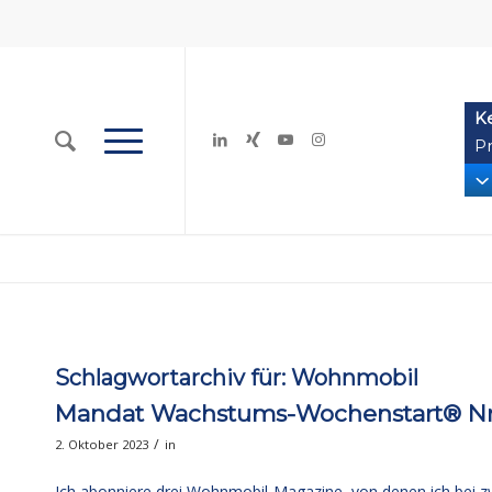
K
Pr
Schlagwortarchiv für:
Wohnmobil
Mandat Wachstums-Wochenstart® Nr.
/
2. Oktober 2023
in
Ich abonniere drei Wohnmobil-Magazine, von denen ich bei zwe