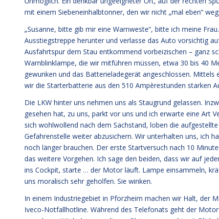
Unmöglich. Ein denkbar ungeeigneter Ort, auf der rechten S
mit einem Siebeneinhalbtonner, den wir nicht „mal eben“ weg
„Susanne, bitte gib mir eine Warnweste“, bitte ich meine Frau.
Ausstiegstreppe herunter und verlasse das Auto vorsichtig au
Ausfahrtspur dem Stau entkommend vorbeizischen – ganz schö
Warnblinklampe, die wir mitführen müssen, etwa 30 bis 40 Me
gewunken und das Batterieladegerät angeschlossen. Mittels 
wir die Starterbatterie aus den 510 Ampèrestunden starken A
Die LKW hinter uns nehmen uns als Staugrund gelassen. Inzwisc
gesehen hat, zu uns, parkt vor uns und ich erwarte eine Art 
sich wohlwollend nach dem Sachstand, loben die aufgestellt
Gefahrenstelle weiter abzusichern. Wir unterhalten uns, ich h
noch länger brauchen. Der erste Startversuch nach 10 Minute
das weitere Vorgehen. Ich sage den beiden, dass wir auf jed
ins Cockpit, starte … der Motor läuft. Lampe einsammeln, krä
uns moralisch sehr geholfen. Sie winken.
In einem Industriegebiet in Pforzheim machen wir Halt, der M
Iveco-Notfallhotline. Während des Telefonats geht der Motor w