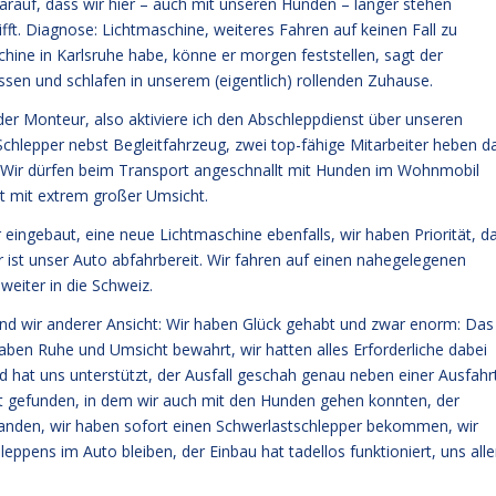
arauf, dass wir hier – auch mit unseren Hunden – länger stehen
ifft. Diagnose: Lichtmaschine, weiteres Fahren auf keinen Fall zu
hine in Karlsruhe habe, könne er morgen feststellen, sagt der
en und schlafen in unserem (eigentlich) rollenden Zuhause.
der Monteur, also aktiviere ich den Abschleppdienst über unseren
chlepper nebst Begleitfahrzeug, zwei top-fähige Mitarbeiter heben d
. Wir dürfen beim Transport angeschnallt mit Hunden im Wohnmobil
rt mit extrem großer Umsicht.
 eingebaut, eine neue Lichtmaschine ebenfalls, wir haben Priorität, d
r ist unser Auto abfahrbereit. Wir fahren auf einen nahegelegenen
weiter in die Schweiz.
ind wir anderer Ansicht: Wir haben Glück gehabt und zwar enorm: Das
en Ruhe und Umsicht bewahrt, wir hatten alles Erforderliche dabei
d hat uns unterstützt, der Ausfall geschah genau neben einer Ausfahr
iet gefunden, in dem wir auch mit den Hunden gehen konnten, der
nden, wir haben sofort einen Schwerlastschlepper bekommen, wir
ppens im Auto bleiben, der Einbau hat tadellos funktioniert, uns all