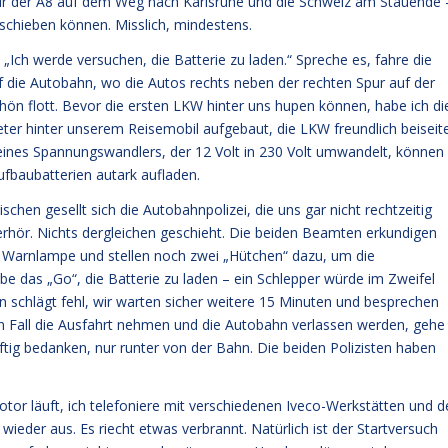
pur der A8 auf dem Weg nach Karlsruhe und die Schweiz am Stauende 
schieben können. Misslich, mindestens.
 „Ich werde versuchen, die Batterie zu laden.“ Spreche es, fahre die
f die Autobahn, wo die Autos rechts neben der rechten Spur auf der
n flott. Bevor die ersten LKW hinter uns hupen können, habe ich di
ter hinter unserem Reisemobil aufgebaut, die LKW freundlich beiseit
eines Spannungswandlers, der 12 Volt in 230 Volt umwandelt, können
ufbaubatterien autark aufladen.
hen gesellt sich die Autobahnpolizei, die uns gar nicht rechtzeitig
Verhör. Nichts dergleichen geschieht. Die beiden Beamten erkundigen
e Warnlampe und stellen noch zwei „Hütchen“ dazu, um die
abe das „Go“, die Batterie zu laden – ein Schlepper würde im Zweifel
n schlägt fehl, wir warten sicher weitere 15 Minuten und besprechen
en Fall die Ausfahrt nehmen und die Autobahn verlassen werden, gehe
ftig bedanken, nur runter von der Bahn. Die beiden Polizisten haben
otor läuft, ich telefoniere mit verschiedenen Iveco-Werkstätten und d
ieder aus. Es riecht etwas verbrannt. Natürlich ist der Startversuch