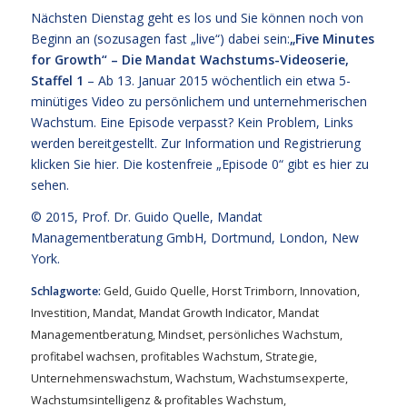
Nächsten Dienstag geht es los und Sie können noch von
Beginn an (sozusagen fast „live“) dabei sein:
„Five Minutes
for Growth“ – Die Mandat Wachstums-Videoserie,
Staffel 1
– Ab 13. Januar 2015 wöchentlich ein etwa 5-
minütiges Video zu persönlichem und unternehmerischen
Wachstum. Eine Episode verpasst? Kein Problem, Links
werden bereitgestellt. Zur Information und Registrierung
klicken Sie
hier
. Die kostenfreie
„Episode 0“ gibt es hier zu
sehen.
© 2015,
Prof. Dr. Guido Quelle
, Mandat
Managementberatung GmbH, Dortmund, London, New
York.
Schlagworte:
Geld
,
Guido Quelle
,
Horst Trimborn
,
Innovation
,
Investition
,
Mandat
,
Mandat Growth Indicator
,
Mandat
Managementberatung
,
Mindset
,
persönliches Wachstum
,
profitabel wachsen
,
profitables Wachstum
,
Strategie
,
Unternehmenswachstum
,
Wachstum
,
Wachstumsexperte
,
Wachstumsintelligenz & profitables Wachstum
,