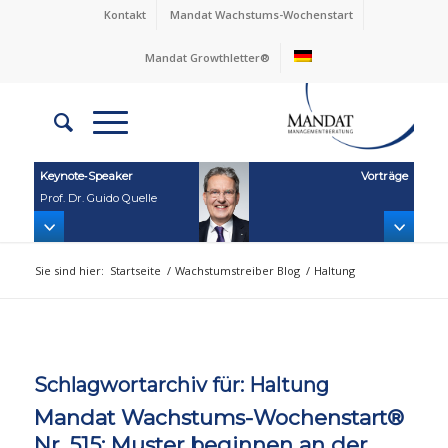
Kontakt
Mandat Wachstums-Wochenstart
Mandat Growthletter®
Keynote‑Speaker
Vorträge
Prof. Dr. Guido Quelle
Sie sind hier:
Startseite
/
Wachstumstreiber Blog
/
Haltung
Schlagwortarchiv für:
Haltung
Mandat Wachstums-Wochenstart®
Nr. 515: Muster beginnen an der