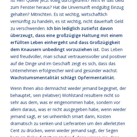
Ist Herr Quelle jetzt völlig durchgedreht? Wirft er das Geld
zum Fenster heraus? Hat die Unvernunft endgültig Einzug
gehalten? Mitnichten. Es ist wichtig, wirtschaftlich
vernünftig zu handeln, es ist wichtig, nicht dauerhaft Geld
zu verschwenden.
Ich bin lediglich zutiefst davon
überzeugt, dass eine großzügige Haltung mit einem
erfüllten Leben einhergeht und dass Großzügigkeit
dem Knausern unbedingt vorzuziehen ist.
Das Leben
wird freudvoller, man schaut vertrauensvoller und positiver
auf die Dinge und im Geschäft zeigt es sich, dass das
Unternehmen erfolgreicher wird und gesünder wächst.
Wachstumsmentalität schlägt Opfermentalität.
Wenn Ihnen also demnächst wieder jemand begegnet, der
behauptet, sein (relativer) Wohlstand resultiere nicht so
sehr aus dem, was er eingenommen habe, sondern vor
allem daraus, was er nicht ausgegeben habe, wenn wieder
jemand sagt, er sei unheimlich smart darin, Kosten
dramatisch zu senken und Lieferanten um den allerletzten
Cent zu drücken, wenn wieder jemand sagt, der Segen