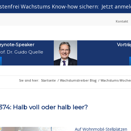
stenfrei Wachstums Know-how sichern:
Jetzt anmel
Kontakt
eynote‑Speaker
Vorträ
of. Dr. Guido Quelle
Sie sind hier:
Startseite
/
Wachstumstreiber Blog
/
Wachstums-Wochen
4: Halb voll oder halb leer?
Auf Wohnmobil-Stellplätzen