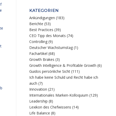
f
e
KATEGORIEN
Ankündigungen
(183)
Berichte
(53)
ze
Best Practices
(39)
CEO Tipp des Monats
(74)
Controlling
(9)
t
Deutscher Wachstumstag
(1)
Fachartikel
(68)
h
Growth Brakes
(3)
Growth Intelligence & Profitable Growth
(6)
Guidos persönliche Sicht
(111)
Ich habe keine Schuld und Recht habe ich
auch
(7)
ab
Innovation
(21)
Internationales Marken-Kolloquium
(129)
Leadership
(8)
Lexikon des Chefwissens
(14)
Life Balance
(8)