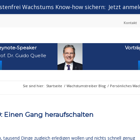
stenfrei Wachstums Know-how sichern:
Jetzt anmel
Kontakt
eynote‑Speaker
Vorträ
of. Dr. Guido Quelle
Sie sind hier:
Startseite
/
Wachstumstreiber Blog
/
Persönliches Wa
 Einen Gang heraufschalten
 tausend Dinge zugleich erledigen wollen und nichts schnell genug