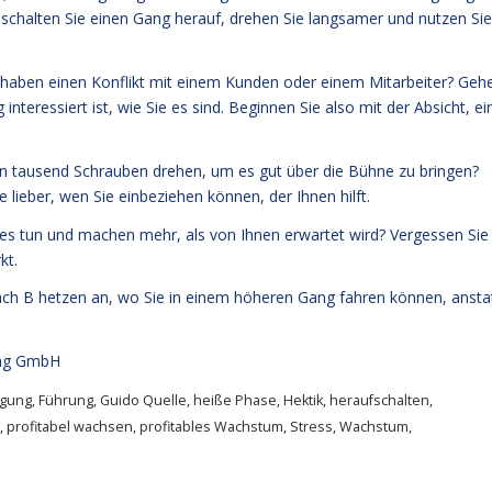
 schalten Sie einen Gang herauf, drehen Sie langsamer und nutzen Sie
ie haben einen Konflikt mit einem Kunden oder einem Mitarbeiter? Geh
nteressiert ist, wie Sie es sind. Beginnen Sie also mit der Absicht, ei
 an tausend Schrauben drehen, um es gut über die Bühne zu bringen?
ie lieber, wen Sie einbeziehen können, der Ihnen hilft.
s tun und machen mehr, als von Ihnen erwartet wird? Vergessen Sie
kt.
nach B hetzen an, wo Sie in einem höheren Gang fahren können, ansta
ng GmbH
igung
,
Führung
,
Guido Quelle
,
heiße Phase
,
Hektik
,
heraufschalten
,
,
profitabel wachsen
,
profitables Wachstum
,
Stress
,
Wachstum
,