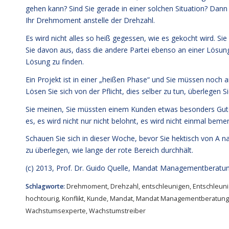
gehen kann? Sind Sie gerade in einer solchen Situation? Dann
Ihr Drehmoment anstelle der Drehzahl.
Es wird nicht alles so heiß gegessen, wie es gekocht wird. S
Sie davon aus, dass die andere Partei ebenso an einer Lösung i
Lösung zu finden.
Ein Projekt ist in einer „heißen Phase“ und Sie müssen noch
Lösen Sie sich von der Pflicht, dies selber zu tun, überlegen S
Sie meinen, Sie müssten einem Kunden etwas besonders Gute
es, es wird nicht nur nicht belohnt, es wird nicht einmal bemer
Schauen Sie sich in dieser Woche, bevor Sie hektisch von A 
zu überlegen, wie lange der rote Bereich durchhält.
(c) 2013,
Prof. Dr. Guido Quelle
, Mandat Managementberatu
Schlagworte:
Drehmoment
,
Drehzahl
,
entschleunigen
,
Entschleun
hochtourig
,
Konflikt
,
Kunde
,
Mandat
,
Mandat Managementberatung
Wachstumsexperte
,
Wachstumstreiber