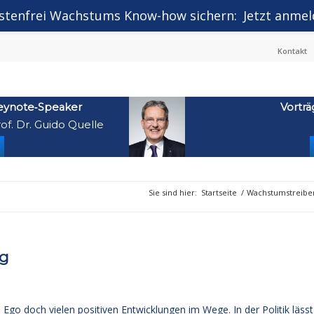
stenfrei Wachstums Know-how sichern:
Jetzt anmel
Kontakt
eynote‑Speaker
Vorträ
of. Dr. Guido Quelle
Sie sind hier:
Startseite
/
Wachstumstreiber
eg
 Ego doch vielen positiven Entwicklungen im Wege. In der Politik lässt