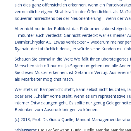
sich dies ganz offensichtlich erkennen, wenn ein Parteivorsitz
vermeintliche eigene Strahlkraft in der Öffentlichkeit als Maßs
Souverän hinreichend bei der Neuorientierung – wenn der Wäh
Aber nicht nur in der Politik ist das Phänomen „übersteigert
– mitunter auch verdeckt. Gar nicht verdeckt war es meiner
DaimlerChrysler AG. Etwas verdeckter – wiederum meiner pe
Ryanair, der tatsächlich denkt, er würde seine Kunden mit üb
Schauen Sie einmal in die Welt: Wo fällt Ihnen übersteigertes
Menschen sich oft nur mit Ja-Sagern umgeben und alle Ande
Sie dieses Muster erkennen, ist Gefahr im Verzug. Aus einem
als Mitarbeiter möglichst rasch.
Wer stets im Rampenlicht steht, kann selbst nicht leuchten, l
oder eine „Chefin“ vorne steht, wenn es um repräsentative 
interner Entwicklungen geht. Es sollte nur genug Gelegenheite
Bedenken zum Ausdruck bringen zu können.
(c) 2013,
Prof. Dr. Guido Quelle
, Mandat Managementberatu
Schlagworte:
Ego
,
Größenwahn
,
Guido Quelle
,
Mandat
,
Mandat Ma