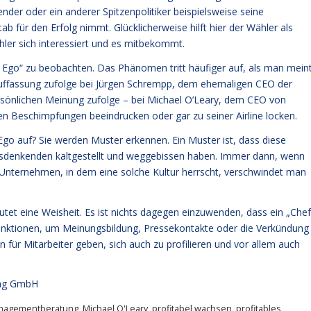
ender oder ein anderer Spitzenpolitiker beispielsweise seine
tab für den Erfolg nimmt. Glücklicherweise hilft hier der Wähler als
ler sich interessiert und es mitbekommt.
es Ego“ zu beobachten. Das Phänomen tritt häufiger auf, als man mein
 Auffassung zufolge bei Jürgen Schrempp, dem ehemaligen CEO der
rsönlichen Meinung zufolge – bei Michael O’Leary, dem CEO von
len Beschimpfungen beeindrucken oder gar zu seiner Airline locken.
 Ego auf? Sie werden Muster erkennen. Ein Muster ist, dass diese
rsdenkenden kaltgestellt und weggebissen haben. Immer dann, wenn
 Unternehmen, in dem eine solche Kultur herrscht, verschwindet man
autet eine Weisheit. Es ist nichts dagegen einzuwenden, dass ein „Chef
Funktionen, um Meinungsbildung, Pressekontakte oder die Verkündung
n für Mitarbeiter geben, sich auch zu profilieren und vor allem auch
ng GmbH
nagementberatung
,
Michael O'Leary
,
profitabel wachsen
,
profitables