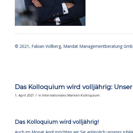
ccc
ccc
© 2021,
Fabian Vollberg
, Mandat Managementberatung GmbH
Das Kolloquium wird volljährig: Unser 
/
1. April 2021
in
Internationales Marken-Kolloquium
ccc
Das Kolloquium wird volljährig!
Auch im Monat April möchten wir Sie anlässlich unseres Jub