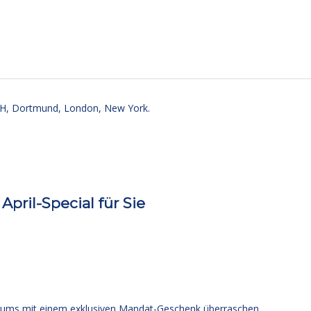
, Dortmund, London, New York.
April-Special für Sie
iläums mit einem exklusiven Mandat-Geschenk überraschen.