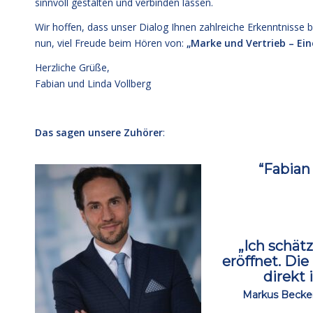
sinnvoll gestalten und verbinden lassen.
Wir hoffen, dass unser Dialog Ihnen zahlreiche Erkenntnisse b
nun, viel Freude beim Hören von:
„Marke und Vertrieb – Ein
Herzliche Grüße,
Fabian und Linda Vollberg
ccc
Das sagen unsere Zuhörer
:
“Fabian 
ccc
„Ich schät
eröffnet.
Die 
direkt
ccc
Markus Becker