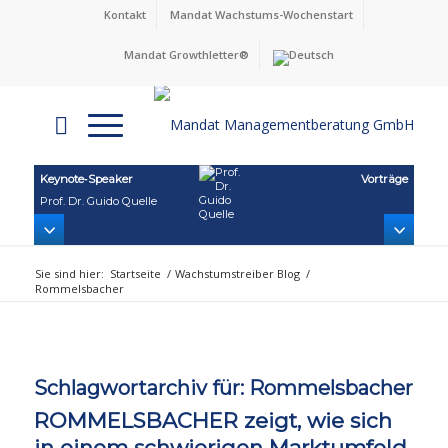
Kontakt
Mandat Wachstums-Wochenstart
Mandat Growthletter®
Keynote‑Speaker
Vorträge
Prof. Dr. Guido Quelle
Sie sind hier:
Startseite
/
Wachstumstreiber Blog
/
Rommelsbacher
Schlagwortarchiv für:
Rommelsbacher
ROMMELSBACHER zeigt, wie sich
in einem schwierigen Marktumfeld