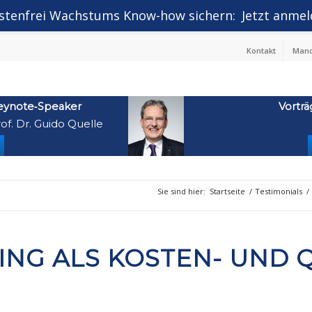
stenfrei Wachstums Know-how sichern:
Jetzt anmel
Kontakt
Mand
eynote‑Speaker
Vorträ
of. Dr. Guido Quelle
Sie sind hier:
Startseite
/
Testimonials
/
ING ALS KOSTEN- UND 