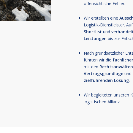
offensichtliche Fehler.
Wir erstellten eine
Aussc
Logistik-Dienstleister. Au
Shortlist
und
verhandel
Leistungen
bis zur Entsc
Nach grundsätzlicher Ent
führten wir die
fachlich
mit den
Rechtsanwälte
Vertragsgrundlage
und 
zielführenden Lösung
.
Wir begleiteten unseren 
logistischen Allianz.