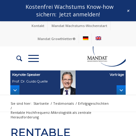
Kostenfrei Wachstums Know-how
+
sichern:
Jetzt anmelden!
Kontakt
Mandat Wachstums-Wochenstart
Mandat Growthletter®
Keynote‑Speaker
Vorträge
Prof. Dr. Guido Quelle
Sie sind hier:
Startseite
/
Testimonials
/
Erfolgsgeschichten
/
Rentable Hochfrequenz-Mikrologistik als zentrale
Herausforderung
RENTABLE