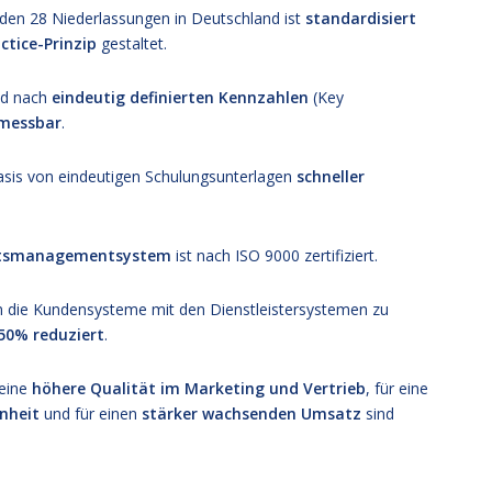
 den 28 Niederlassungen in Deutschland ist
standardisiert
ctice-Prinzip
gestaltet.
nd nach
eindeutig definierten Kennzahlen
(Key
messbar
.
asis von eindeutigen Schulungsunterlagen
schneller
ätsmanagementsystem
ist nach ISO 9000 zertifiziert.
m die Kundensysteme mit den Dienstleistersystemen zu
50% reduziert
.
 eine
höhere Qualität im Marketing und Vertrieb
, für eine
nheit
und für einen
stärker
wachsenden Umsatz
sind