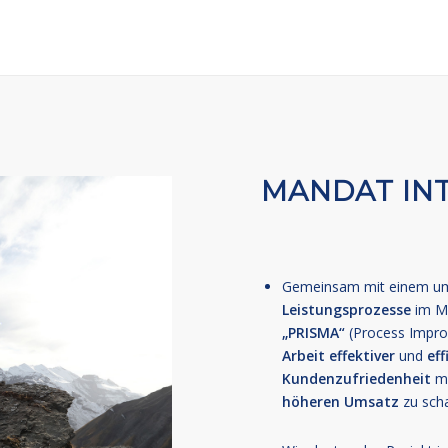
MANDAT IN
Gemeinsam mit einem umf
Leistungsprozesse
im Ma
„PRISMA“
(Process Improv
Arbeit
effektiver
und
eff
Kundenzufriedenheit
mi
höheren Umsatz
zu scha