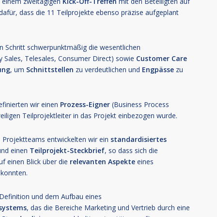
in einem zweitägigen
Kick-Off-Treffen
mit den Beteiligten auf
afür, dass die 11 Teilprojekte ebenso präzise aufgeplant
en Schritt schwerpunktmäßig die wesentlichen
y Sales, Telesales, Consumer Direct) sowie
Customer Care
ung
, um
Schnittstellen
zu verdeutlichen und
Engpässe
zu
finierten wir einen
Prozess-Eigner
(Business Process
eiligen Teilprojektleiter in das Projekt einbezogen wurde.
 Projektteams entwickelten wir ein
standardisiertes
nd einen
Teilprojekt-Steckbrief
, so dass sich die
uf einen Blick über die
relevanten
Aspekte
eines
 konnten.
 Definition und dem Aufbau eines
systems
, das die Bereiche Marketing und Vertrieb durch eine