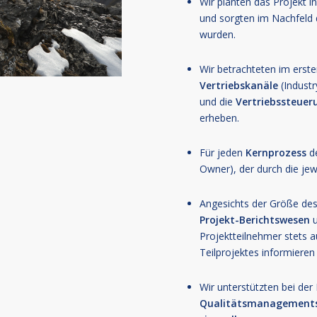
Wir planten das Projekt 
und sorgten im Nachfeld d
wurden.
Wir betrachteten im erst
Vertriebskanäle
(Industr
und die
Vertriebssteuer
erheben.
Für jeden
Kernprozess
de
Owner), der durch die jew
Angesichts der Größe des
Projekt-Berichtswesen
u
Projektteilnehmer stets a
Teilprojektes informieren
Wir unterstützten bei der
Qualitätsmanagement