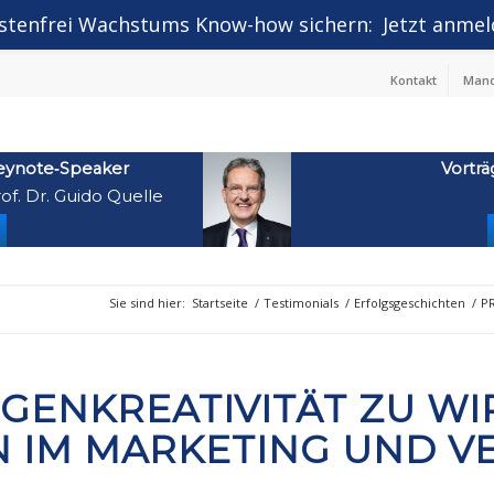
stenfrei Wachstums Know-how sichern:
Jetzt anmel
Kontakt
Mand
eynote‑Speaker
Vorträ
of. Dr. Guido Quelle
Sie sind hier:
Startseite
/
Testimonials
/
Erfolgsgeschichten
/
PR
EIGENKREATIVITÄT ZU W
 IM MARKETING UND V