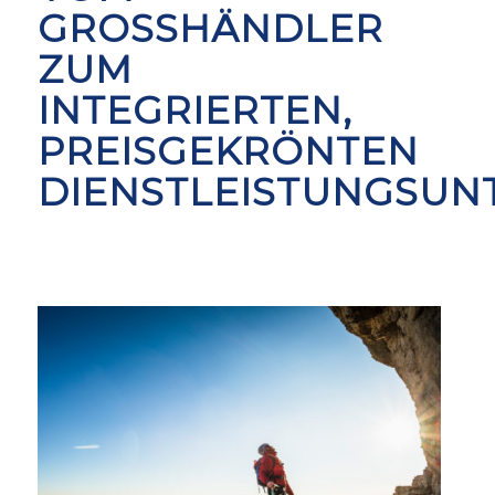
GROSSHÄNDLER Z
UM I
NTEGRIERTEN, P
REISGEKRÖNTEN D
IENSTLEISTUNGSUN