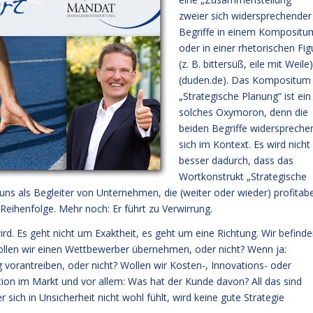
zweier sich widersprechender
Begriffe in einem Kompositu
oder in einer rhetorischen Fig
(z. B. bittersüß, eile mit Weile)
(duden.de). Das Kompositum
„Strategische Planung“ ist ein
solches Oxymoron, denn die
beiden Begriffe widerspreche
sich im Kontext. Es wird nicht
besser dadurch, dass das
Wortkonstrukt „Strategische
uns als Begleiter von Unternehmen, die (weiter oder wieder) profitabe
 Reihenfolge. Mehr noch: Er führt zu Verwirrung.
ird. Es geht nicht um Exaktheit, es geht um eine Richtung. Wir befind
ollen wir einen Wettbewerber übernehmen, oder nicht? Wenn ja:
vorantreiben, oder nicht? Wollen wir Kosten-, Innovations- oder
tion im Markt und vor allem: Was hat der Kunde davon? All das sind
ich in Unsicherheit nicht wohl fühlt, wird keine gute Strategie