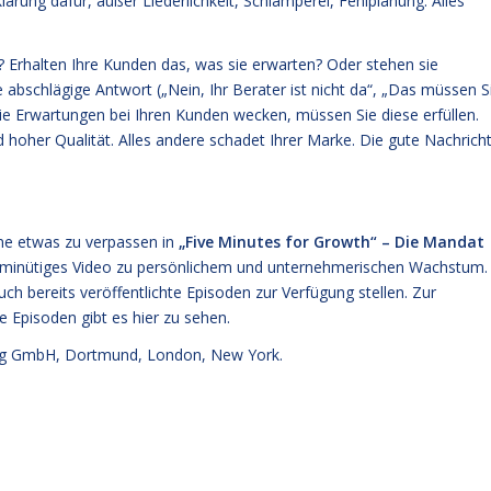
lärung dafür, außer Liederlichkeit, Schlamperei, Fehlplanung. Alles
? Erhalten Ihre Kunden das, was sie erwarten? Oder stehen sie
 abschlägige Antwort („Nein, Ihr Berater ist nicht da“, „Das müssen S
Sie Erwartungen bei Ihren Kunden wecken, müssen Sie diese erfüllen.
nd hoher Qualität. Alles andere schadet Ihrer Marke. Die gute Nachricht
hne etwas zu verpassen in
„Five Minutes for Growth“ – Die Mandat
-minütiges Video zu persönlichem und unternehmerischen Wachstum.
ch bereits veröffentlichte Episoden zur Verfügung stellen. Zur
ie
Episoden gibt es hier zu sehen.
g GmbH, Dortmund, London, New York.