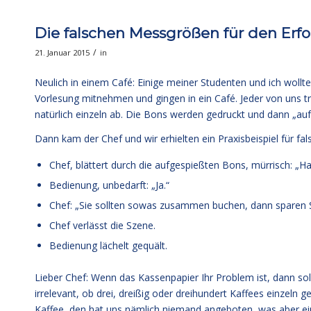
Die falschen Messgrößen für den Erfo
/
21. Januar 2015
in
Neulich in einem Café: Einige meiner Studenten und ich wollt
Vorlesung mitnehmen und gingen in ein Café. Jeder von uns t
natürlich einzeln ab. Die Bons werden gedruckt und dann „aufg
Dann kam der Chef und wir erhielten ein Praxisbeispiel für f
Chef, blättert durch die aufgespießten Bons, mürrisch: „H
Bedienung, unbedarft: „Ja.“
Chef: „Sie sollten sowas zusammen buchen, dann sparen S
Chef verlässt die Szene.
Bedienung lächelt gequält.
Lieber Chef: Wenn das Kassenpapier Ihr Problem ist, dann soll
irrelevant, ob drei, dreißig oder dreihundert Kaffees einzeln
Kaffee, den hat uns nämlich niemand angeboten, was aber ei