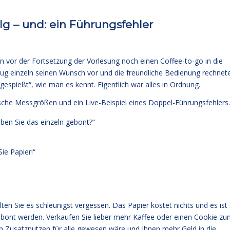
lg – und: ein Führungsfehler
en vor der Fortsetzung der Vorlesung noch einen Coffee-to-go in die
rug einzeln seinen Wunsch vor und die freundliche Bedienung rechnet
espießt“, wie man es kennt. Eigentlich war alles in Ordnung.
alsche Messgrößen und ein Live-Beispiel eines Doppel-Führungsfehlers.
aben Sie das einzeln gebont?“
ie Papier!“
ten Sie es schleunigst vergessen. Das Papier kostet nichts und es ist
 gebont werden. Verkaufen Sie lieber mehr Kaffee oder einen Cookie z
n Zusatznutzen für alle gewesen wäre und Ihnen mehr Geld in die