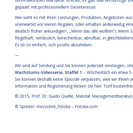
zehnmillionsten Mal diese Strecke, es gab Null vernünftige Erk
gepaart mit professionellem Desinteresse.
Wie sieht es mit Ihren Leistungen, Produkten, Angeboten aus
unerwartet vor leeren Regalen, oder erhalten anderweitig eine
deutlich früher ankündigen“, „Wenn das alle wollten“). Wenn 
Regelhaft, verlässlich, berechenbar, abrufbar, in gleichbleibe
Es ist so einfach, sich positiv abzuheben.
—
Wir sind auf Sendung und Sie können jederzeit einsteigen, o
Wachstums-Videoserie, Staffel 1
– Wöchentlich ein etwa 5
Sie können deshalb keine Episode verpassen, weil wir Ihnen au
Information und Registrierung klicken Sie
hier
. Fünf kostenfre
© 2015,
Prof. Dr. Guido Quelle
, Mandat Managementberatun
© Sprinter: mezzotint_fotolia –
Fotolia.com