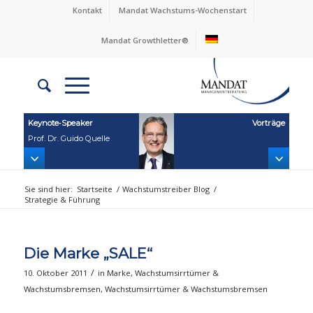
Kontakt
Mandat Wachstums-Wochenstart
Mandat Growthletter®
Keynote‑Speaker
Vorträge
Prof. Dr. Guido Quelle
Sie sind hier:
Startseite
/
Wachstumstreiber Blog
/
Strategie & Führung
Die Marke „SALE“
/
10. Oktober 2011
in
Marke
,
Wachstumsirrtümer &
Wachstumsbremsen
,
Wachstumsirrtümer & Wachstumsbremsen