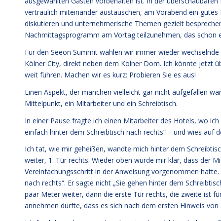
ausgewählten Gästen vorbehalten ist. In der überschaubaren 
vertraulich miteinander austauschen, am Vorabend ein gute
diskutieren und unternehmerische Themen gezielt bespreche
Nachmittagsprogramm am Vortag teilzunehmen, das schon ei
Für den Seeon Summit wählen wir immer wieder wechselnde Or
Kölner City, direkt neben dem Kölner Dom. Ich könnte jetzt 
weit führen. Machen wir es kurz: Probieren Sie es aus!
Einen Aspekt, der manchen vielleicht gar nicht aufgefallen w
Mittelpunkt, ein Mitarbeiter und ein Schreibtisch.
In einer Pause fragte ich einen Mitarbeiter des Hotels, wo ic
einfach hinter dem Schreibtisch nach rechts“ – und wies auf d
Ich tat, wie mir geheißen, wandte mich hinter dem Schreibtis
weiter, 1. Tür rechts. Wieder oben wurde mir klar, dass der 
Vereinfachungsschritt in der Anweisung vorgenommen hatte. Er
nach rechts“. Er sagte nicht „Sie gehen hinter dem Schreibtisc
paar Meter weiter, dann die erste Tür rechts, die zweite ist fü
annehmen durfte, dass es sich nach dem ersten Hinweis von s