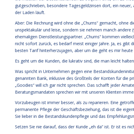
gutgeschrieben, besondere Tagesgeldzinsen dort, ein neuer, a
der Laden läuft.
Aber: Die Rechnung wird ohne die „Churns“ gemacht, ohne die,
unspektakulär und leise, sondern sie nehmen manch andere (
ehemaligen Dienstleistungspartner. „Churns“ kommen vielleich
nicht sofort zurück, es bedarf meist einiger Jahre. Ja, es gi
besten Tarif hinterherzujagen, aber um die geht es mir heute 
Es geht um die Kunden, die lukrativ sind, die man leicht halt
Was spricht in Unternehmen gegen eine Bestandskundeninitiat
genannten Bank, inklusive des Großteils der Konten für die p
„Goodies“ will ich gar nicht sprechen. Das schafft jeder Amat
Beratungsmandaten sprechen wir mit unseren Klienten immer
Vorzubeugen ist immer besser, als zu reparieren. Eine getrof
permanente Pflege der Geschäftsbeziehung, das ist die eigent
Sie lieber in die Bestandskundenpflege und das Empfehlung
Setzen Sie nie darauf, dass der Kunde „eh da“ ist. Er ist es nich