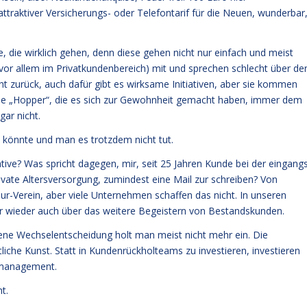
ttraktiver Versicherungs- oder Telefontarif für die Neuen, wunderbar
 die wirklich gehen, denn diese gehen nicht nur einfach und meist
vor allem im Privatkundenbereich) mit und sprechen schlecht über de
t zurück, auch dafür gibt es wirksame Initiativen, aber sie kommen
bt die „Hopper“, die es sich zur Gewohnheit gemacht haben, immer dem
gar nicht.
en könnte und man es trotzdem nicht tut.
ive? Was spricht dagegen, mir, seit 25 Jahren Kunde bei der eingang
rivate Altersversorgung, zumindest eine Mail zur schreiben? Von
eur-Verein, aber viele Unternehmen schaffen das nicht. In unseren
 wieder auch über das weitere Begeistern von Bestandskunden.
fene Wechselentscheidung holt man meist nicht mehr ein. Die
liche Kunst. Statt in Kundenrückholteams zu investieren, investieren
smanagement.
t.