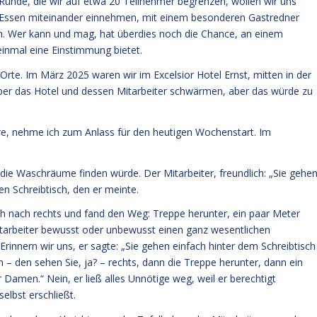
Runde, die wir auf etwa 20 Teilnehmer begrenzen, wollen wir uns
s Essen miteinander einnehmen, mit einem besonderen Gastredner
n. Wer kann und mag, hat überdies noch die Chance, an einem
nmal eine Einstimmung bietet.
te. Im März 2025 waren wir im Excelsior Hotel Ernst, mitten in der
über das Hotel und dessen Mitarbeiter schwärmen, aber das würde zu
äre, nehme ich zum Anlass für den heutigen Wochenstart. Im
h die Waschräume finden würde. Der Mitarbeiter, freundlich: „Sie gehe
en Schreibtisch, den er meinte.
ch nach rechts und fand den Weg: Treppe herunter, ein paar Meter
Mitarbeiter bewusst oder unbewusst einen ganz wesentlichen
innern wir uns, er sagte: „Sie gehen einfach hinter dem Schreibtisch
h – den sehen Sie, ja? – rechts, dann die Treppe herunter, dann ein
r Damen.“ Nein, er ließ alles Unnötige weg, weil er berechtigt
elbst erschließt.