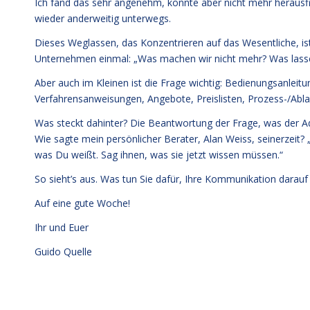
Ich fand das sehr angenehm, konnte aber nicht mehr herausfi
wieder anderweitig unterwegs.
Dieses Weglassen, das Konzentrieren auf das Wesentliche, is
Unternehmen einmal: „Was machen wir nicht mehr? Was lassen 
Aber auch im Kleinen ist die Frage wichtig: Bedienungsanlei
Verfahrensanweisungen, Angebote, Preislisten, Prozess-/Abla
Was steckt dahinter? Die Beantwortung der Frage, was der Adr
Wie sagte mein persönlicher Berater, Alan Weiss, seinerzeit? 
was Du weißt. Sag ihnen, was sie jetzt wissen müssen.“
So sieht’s aus. Was tun Sie dafür, Ihre Kommunikation darauf
Auf eine gute Woche!
Ihr und Euer
Guido Quelle