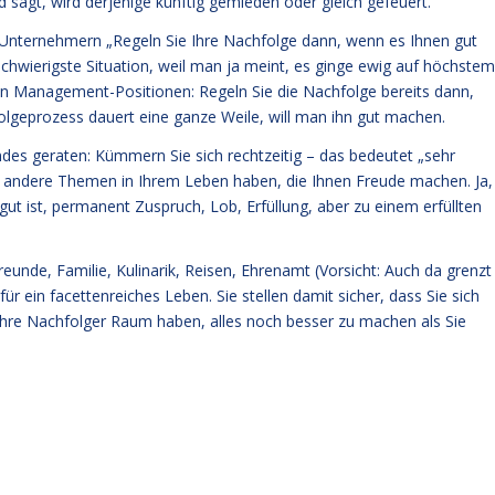
sagt, wird derjenige künftig gemieden oder gleich gefeuert.
en Unternehmern „Regeln Sie Ihre Nachfolge dann, wenn es Ihnen gut
chwierigste Situation, weil man ja meint, es ginge ewig auf höchstem
t in Management-Positionen: Regeln Sie die Nachfolge bereits dann,
olgeprozess dauert eine ganze Weile, will man ihn gut machen.
endes geraten: Kümmern Sie sich rechtzeitig – das bedeutet „sehr
ung andere Themen in Ihrem Leben haben, die Ihnen Freude machen. Ja,
t ist, permanent Zuspruch, Lob, Erfüllung, aber zu einem erfüllten
eunde, Familie, Kulinarik, Reisen, Ehrenamt (Vorsicht: Auch da grenzt
ür ein facettenreiches Leben. Sie stellen damit sicher, dass Sie sich
 Ihre Nachfolger Raum haben, alles noch besser zu machen als Sie