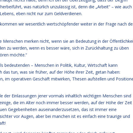
erbeiführt, was natürlich unzulässig ist, denn die „Arbeit“ – wie auch
es Lebens, eben nicht nur zum Geldverdienen.
se kommen wir wesentlich wertschöpfender weiter in der Frage nach de
le Menschen merken nicht, wenn sie an Bedeutung in der Öffentlichkei
laden zu werden, wenn es besser wäre, sich in Zurückhaltung zu üben
hören möchte.“
mals bedeutenden – Menschen in Politik, Kultur, Wirtschaft kann
 das tun, was sie früher, auf der Höhe ihrer Zeit, getan haben:
en, im operativen Geschäft mitwirken, Thesen aufstellen und Position
ele der Einlassungen jener vormals inhaltlich wichtigen Menschen sind
ibt einige, die im Alter noch immer besser werden, auf der Höhe der Zeit
 neuen Gegebenheiten auseinanderzusetzen, das ist immer eine
ichter vor Augen, aber bei manchen ist es einfach eine traurige und
ft!