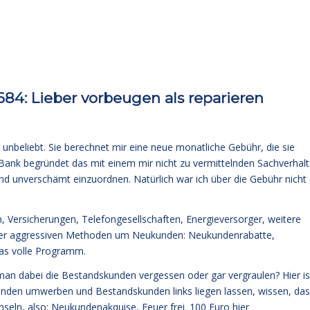
4: Lieber vorbeugen als reparieren
unbeliebt. Sie berechnet mir eine neue monatliche Gebühr, die sie
 Bank begründet das mit einem mir nicht zu vermittelnden Sachverhalt
nd unverschämt einzuordnen. Natürlich war ich über die Gebühr nicht
Versicherungen, Telefongesellschaften, Energieversorger, weitere
niger aggressiven Methoden um Neukunden: Neukundenrabatte,
as volle Programm.
man dabei die Bestandskunden vergessen oder gar vergraulen? Hier is
unden umwerben und Bestandskunden links liegen lassen, wissen, da
eln, also: Neukundenakquise, Feuer frei. 100 Euro hier