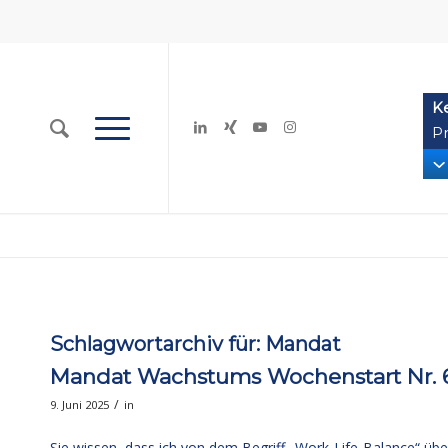
K
Pr
Schlagwortarchiv für:
Mandat
Mandat Wachstums Wochenstart Nr. 685
/
9. Juni 2025
in
Sie wissen, dass ich von dem Begriff „Work-Life-Balance“ über