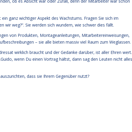
nden, ob es Absicht war oder Zufall, denn der Mitarbeiter war schon
t ein ganz wichtiger Aspekt des Wachstums. Fragen Sie sich im
wir weg?“. Sie werden sich wundern, wie schwer dies fällt.
tungen von Produkten, Montageanleitungen, Mitarbeitereinweisungen,
ufbeschreibungen – sie alle bieten massiv viel Raum zum Weglassen.
essat wirklich braucht und der Gedanke darüber, ist aller Ehren wert.
„Guido, wenn Du einen Vortrag hältst, dann sag den Leuten nicht alles
 auszurichten, dass sie Ihrem Gegenüber nutzt?