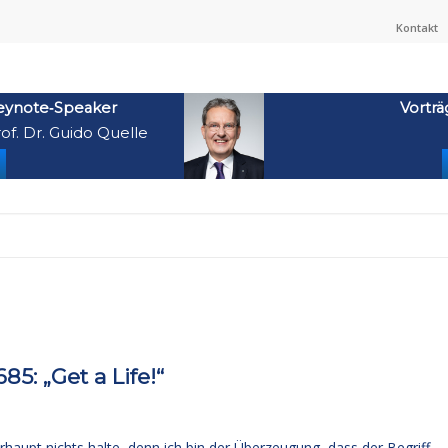
Kontakt
eynote‑Speaker
Vorträ
of. Dr. Guido Quelle
: „Get a Life!“
haupt nichts halte, denn ich bin der Überzeugung, dass der Begriff