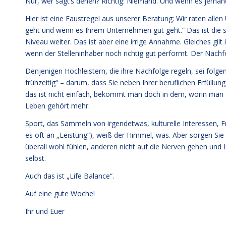
Nur, wer sagt’s denen? Richtig: Niemand. Und wenn es jemand 
Hier ist eine Faustregel aus unserer Beratung: Wir raten all
geht und wenn es Ihrem Unternehmen gut geht.“ Das ist die s
Niveau weiter. Das ist aber eine irrige Annahme. Gleiches gil
wenn der Stelleninhaber noch richtig gut performt. Der Nachf
Denjenigen Hochleistern, die ihre Nachfolge regeln, sei folg
frühzeitig“ – darum, dass Sie neben Ihrer beruflichen Erfüll
das ist nicht einfach, bekommt man doch in dem, worin man gu
Leben gehört mehr.
Sport, das Sammeln von irgendetwas, kulturelle Interessen, Fr
es oft an „Leistung“), weiß der Himmel, was. Aber sorgen Sie f
überall wohl fühlen, anderen nicht auf die Nerven gehen und
selbst.
Auch das ist „Life Balance“.
Auf eine gute Woche!
Ihr und Euer