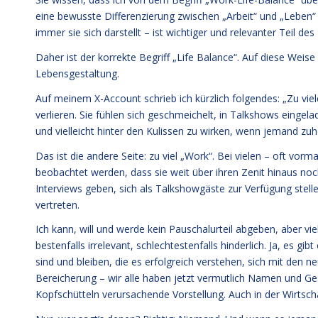
eine bewusste Differenzierung zwischen „Arbeit“ und „Leben“ h
immer sie sich darstellt – ist wichtiger und relevanter Teil d
Daher ist der korrekte Begriff „Life Balance“. Auf diese Wei
Lebensgestaltung.
Auf meinem X-Account schrieb ich kürzlich folgendes: „Zu vie
verlieren. Sie fühlen sich geschmeichelt, in Talkshows einge
und vielleicht hinter den Kulissen zu wirken, wenn jemand zu
Das ist die andere Seite: zu viel „Work“. Bei vielen – oft vor
beobachtet werden, dass sie weit über ihren Zenit hinaus noch
Interviews geben, sich als Talkshowgäste zur Verfügung stell
vertreten.
Ich kann, will und werde kein Pauschalurteil abgeben, aber vi
bestenfalls irrelevant, schlechtestenfalls hinderlich. Ja, es g
sind und bleiben, die es erfolgreich verstehen, sich mit den
Bereicherung – wir alle haben jetzt vermutlich Namen und Ges
Kopfschütteln verursachende Vorstellung. Auch in der Wirtscha