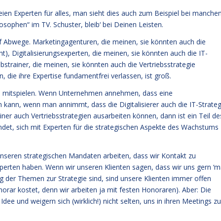
 seien Experten für alles, man sieht dies auch zum Beispiel bei manche
sophen“ im TV. Schuster, bleib‘ bei Deinen Leisten.
f Abwege. Marketingagenturen, die meinen, sie könnten auch die
t), Digitalisierungsexperten, die meinen, sie könnten auch die IT-
ebstrainer, die meinen, sie könnten auch die Vertriebsstrategie
n, die ihre Expertise fundamentfrei verlassen, ist groß.
h mitspielen. Wenn Unternehmen annehmen, dass eine
kann, wenn man annimmt, dass die Digitalisierer auch die IT-Strateg
er auch Vertriebsstrategien ausarbeiten können, dann ist ein Teil de
det, sich mit Experten für die strategischen Aspekte des Wachstums
 unseren strategischen Mandaten arbeiten, dass wir Kontakt zu
xperten haben. Wenn wir unseren Klienten sagen, dass wir uns gern ‘m
g der Themen zur Strategie sind, sind unsere Klienten immer offen
norar kostet, denn wir arbeiten ja mit festen Honoraren). Aber: Die
dee und weigern sich (wirklich!) nicht selten, uns in ihren Meetings zu