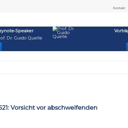
Kontakt
eynote‑Speaker
Vorträ
of. Dr. Guido Quelle
1: Vorsicht vor abschweifenden