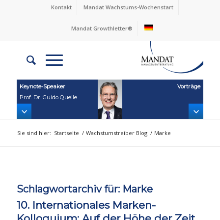
Kontakt
Mandat Wachstums-Wochenstart
Mandat Growthletter®
Keynote‑Speaker
Vorträge
Prof. Dr. Guido Quelle
Sie sind hier:
Startseite
/
Wachstumstreiber Blog
/
Marke
Schlagwortarchiv für:
Marke
10. Internationales Marken-
Kolloquium: Auf der Höhe der Zeit