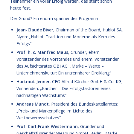
Teilnehmer ein voller Erfolg werden, das steht schon
heute fest.
Der Grund? Ein enorm spannendes Programm:
Jean-Claude Biver
,
Chairman of the Board, Hublot SA,
Nyon: „Hublot: Tradition und Moderne als Kern des
Erfolgs“
Prof. h. c. Manfred Maus
,
Gründer, ehem.
Vorsitzender des Vorstandes und ehem. Vorsitzender
des Aufsichtsrates OBI AG: „Marke – Werte –
Unternehmenskultur: Ein untrennbarer Dreiklang“
Hartmut Jenner
,
CEO Alfred Kärcher GmbH & Co. KG,
Winnenden: „Kärcher – Die Erfolgsfaktoren eines
nachhaltigen Wachstums“
Andreas Mundt
, Präsident des Bundeskartellamtes:
„Preis- und Markenpflege im Lichte des
Wettbewerbsschutzes“
Prof. Carl-Frank Westermann
, Gründer und
Geschäftsführer der Wesound GmbH, Berlin: „Marke