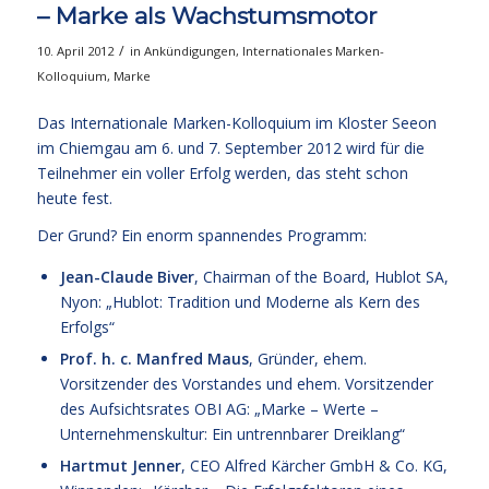
– Marke als Wachstumsmotor
/
10. April 2012
in
Ankündigungen
,
Internationales Marken-
Kolloquium
,
Marke
Das Internationale Marken-Kolloquium im Kloster Seeon
im Chiemgau am 6. und 7. September 2012 wird für die
Teilnehmer ein voller Erfolg werden, das steht schon
heute fest.
Der Grund? Ein enorm spannendes Programm:
Jean-Claude Biver
,
Chairman of the Board, Hublot SA,
Nyon: „Hublot: Tradition und Moderne als Kern des
Erfolgs“
Prof. h. c. Manfred Maus
,
Gründer, ehem.
Vorsitzender des Vorstandes und ehem. Vorsitzender
des Aufsichtsrates OBI AG: „Marke – Werte –
Unternehmenskultur: Ein untrennbarer Dreiklang“
Hartmut Jenner
,
CEO Alfred Kärcher GmbH & Co. KG,