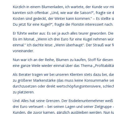
Kürzlich in einem Blumenladen, ich wartete, der Kunde vor m
kannten sich offenbar. „Und, wie war die Saison?“, fragte sie d
Kosten sind gedeckt, der Winter kann kommen.“ – Es stellte s
Du jetzt für eine Kugel?“, fragte die Floristin interessiert nach
Er führte weiter aus: Es sei ja auch alles teurer geworden. 
Eis im Monat. „Wenn ich drei Euro für eine Kugel nehmen wü
einmal.“ Ich dachte leise: „Wenn überhaupt“. Der Strauß war f
voneinander.
Nun war ich an der Reihe, Blumen zu kaufen, Stoff für diesen
eine ganze Weile wieder einmal über das Thema „Profitabilitä
Als Berater tragen wir bei unseren Klienten stets dazu bei, d
zu größerer Markenstärke (das muss keine Konsummarke sein!
durchzusetzen oder direkt wertschöpfungsintensivere, schle
zu platzieren.
Und: Alles hat seine Grenzen. Der Eisdielenunternehmer weiß 
drei Euro verteuert – bei seinen Lagen und seiner Zielgruppe
Kunden, die zuvor kamen, gänzlich ausbleiben werden. Nun kann