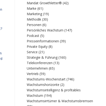
Mandat Growthletter®
(42)
Marke
(61)
in
Marketing
(19)
Methodik
(30)
Personen
(6)
t?
Persönliches Wachstum
(147)
Podcast
(5)
Presseinformationen
(39)
Private Equity
(8)
Service
(21)
en
Strategie & Führung
(160)
rd
Telekonferenzen
(13)
Unternehmen
(65)
Vertrieb
(59)
Wachstums-Wochenstart
(746)
Wachstumshorizonte
(2)
Wachstumsintelligenz & profitables
Wachstum
(194)
Wachstumsirrtümer & Wachstumsbremsen