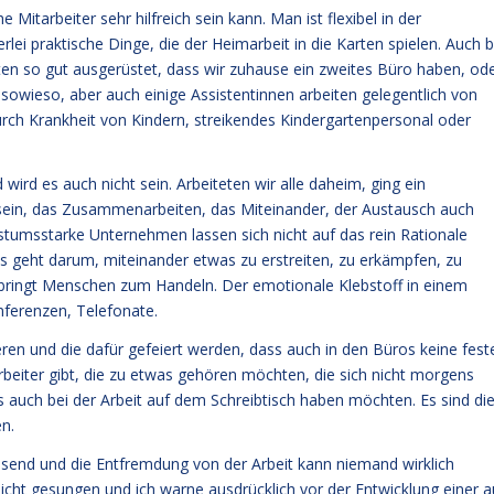
 Mitarbeiter sehr hilfreich sein kann. Man ist flexibel in der
lerlei praktische Dinge, die der Heimarbeit in die Karten spielen. Auch b
en so gut ausgerüstet, dass wir zuhause ein zweites Büro haben, od
r sowieso, aber auch einige Assistentinnen arbeiten gelegentlich von
rch Krankheit von Kindern, streikendes Kindergartenpersonal oder
wird es auch nicht sein. Arbeiteten wir alle daheim, ging ein
ein, das Zusammenarbeiten, das Miteinander, der Austausch auch
tumsstarke Unternehmen lassen sich nicht auf das rein Rationale
 Es geht darum, miteinander etwas zu erstreiten, zu erkämpfen, zu
bringt Menschen zum Handeln. Der emotionale Klebstoff in einem
nferenzen, Telefonate.
ren und die dafür gefeiert werden, dass auch in den Büros keine fest
rbeiter gibt, die zu etwas gehören möchten, die sich nicht morgens
s auch bei der Arbeit auf dem Schreibtisch haben möchten. Es sind di
n.
ssend und die Entfremdung von der Arbeit kann niemand wirklich
 nicht gesungen und ich warne ausdrücklich vor der Entwicklung einer a