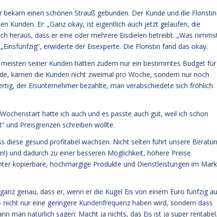
ir bekam einen schönen Strauß gebunden. Der Kunde und die Floristin
en Kunden. Er: „Ganz okay, ist eigentlich auch jetzt gelaufen, die
ich heraus, dass er eine oder mehrere Eisdielen betreibt. „Was nimms
. „Einsfünfzig“, erwiderte der Eisexperte. Die Floristin fand das okay.
Die meisten seiner Kunden hätten zudem nur ein bestimmtes Budget für
rde, kämen die Kunden nicht zweimal pro Woche, sondern nur noch
ertig, der Eisunternehmer bezahlte, man verabschiedete sich fröhlich
 Wochenstart hatte ich auch und es passte auch gut, weil ich schon
t“ und Preisgrenzen schreiben wollte.
ass diese gesund profitabel wachsen. Nicht selten führt unsere Beratu
) und dadurch zu einer besseren Möglichkeit, höhere Preise
chter kopierbare, hochmargige Produkte und Dienstleistungen im Mark
ganz genau, dass er, wenn er die Kugel Eis von einem Euro fünfzig au
 – nicht nur eine geringere Kundenfrequenz haben wird, sondern dass
 man natürlich sagen: Macht ja nichts, das Eis ist ja super rentabel