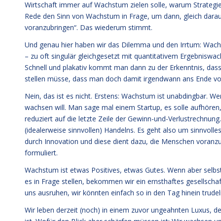
Wirtschaft immer auf Wachstum zielen solle, warum Strategien
Rede den Sinn von Wachstum in Frage, um dann, gleich darauf, 
voranzubringen“. Das wiederum stimmt.
Und genau hier haben wir das Dilemma und den Irrtum: Wachs
– zu oft singulär gleichgesetzt mit quantitativem Ergebniswa
Schnell und plakativ kommt man dann zu der Erkenntnis, dass
stellen müsse, dass man doch damit irgendwann ans Ende v
Nein, das ist es nicht. Erstens: Wachstum ist unabdingbar. We
wachsen will. Man sage mal einem Startup, es solle aufhören, 
reduziert auf die letzte Zeile der Gewinn-und-Verlustrechnun
(idealerweise sinnvollen) Handelns. Es geht also um sinnvolles
durch Innovation und diese dient dazu, die Menschen voranzu
formuliert.
Wachstum ist etwas Positives, etwas Gutes. Wenn aber selbst
es in Frage stellen, bekommen wir ein ernsthaftes gesellschaf
uns ausruhen, wir könnten einfach so in den Tag hinein trudel
Wir leben derzeit (noch) in einem zuvor ungeahnten Luxus, der 