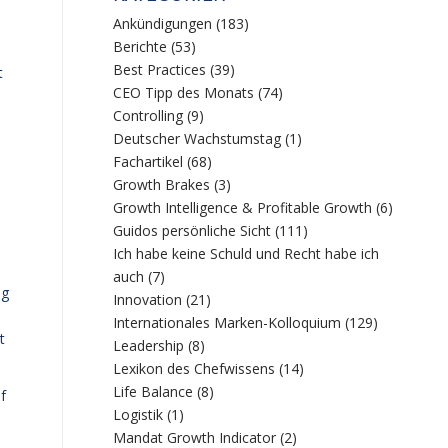
Ankündigungen
(183)
Berichte
(53)
Best Practices
(39)
t
CEO Tipp des Monats
(74)
Controlling
(9)
Deutscher Wachstumstag
(1)
Fachartikel
(68)
Growth Brakes
(3)
Growth Intelligence & Profitable Growth
(6)
Guidos persönliche Sicht
(111)
Ich habe keine Schuld und Recht habe ich
auch
(7)
ng
Innovation
(21)
Internationales Marken-Kolloquium
(129)
t
Leadership
(8)
Lexikon des Chefwissens
(14)
Life Balance
(8)
f
Logistik
(1)
Mandat Growth Indicator
(2)
.