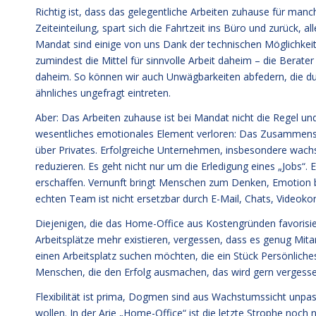
Richtig ist, dass das gelegentliche Arbeiten zuhause für manche
Zeiteinteilung, spart sich die Fahrtzeit ins Büro und zurück, al
Mandat sind einige von uns Dank der technischen Möglichkeit
zumindest die Mittel für sinnvolle Arbeit daheim – die Berate
daheim. So können wir auch Unwägbarkeiten abfedern, die du
ähnliches ungefragt eintreten.
Aber: Das Arbeiten zuhause ist bei Mandat nicht die Regel und 
wesentliches emotionales Element verloren: Das Zusammens
über Privates. Erfolgreiche Unternehmen, insbesondere wachs
reduzieren. Es geht nicht nur um die Erledigung eines „Jobs“.
erschaffen. Vernunft bringt Menschen zum Denken, Emotion 
echten Team ist nicht ersetzbar durch E-Mail, Chats, Videoko
Diejenigen, die das Home-Office aus Kostengründen favorisie
Arbeitsplätze mehr existieren, vergessen, dass es genug Mita
einen Arbeitsplatz suchen möchten, die ein Stück Persönliche
Menschen, die den Erfolg ausmachen, das wird gern vergesse
Flexibilität ist prima, Dogmen sind aus Wachstumssicht unpa
wollen. In der Arie „Home-Office“ ist die letzte Strophe noch