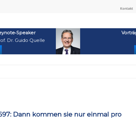
Kontakt
eynote‑Speaker
Vorträ
of. Dr. Guido Quelle
697: Dann kommen sie nur einmal pro