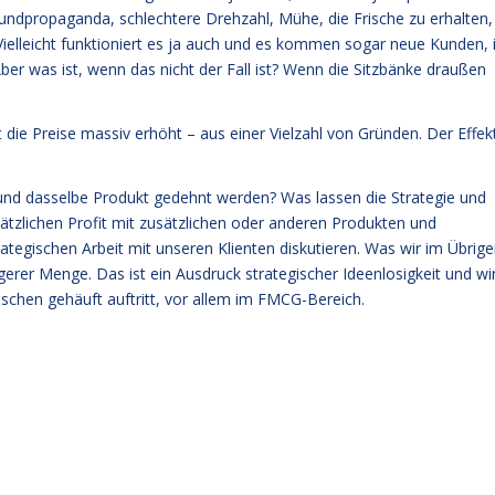
undpropaganda, schlechtere Drehzahl, Mühe, die Frische zu erhalten,
ielleicht funktioniert es ja auch und es kommen sogar neue Kunden, 
ber was ist, wenn das nicht der Fall ist? Wenn die Sitzbänke draußen
t die Preise massiv erhöht – aus einer Vielzahl von Gründen. Der Effek
in und dasselbe Produkt gedehnt werden? Was lassen die Strategie und
sätzlichen Profit mit zusätzlichen oder anderen Produkten und
trategischen Arbeit mit unseren Klienten diskutieren. Was wir im Übrig
ngerer Menge. Das ist ein Ausdruck strategischer Ideenlosigkeit und wi
chen gehäuft auftritt, vor allem im FMCG-Bereich.