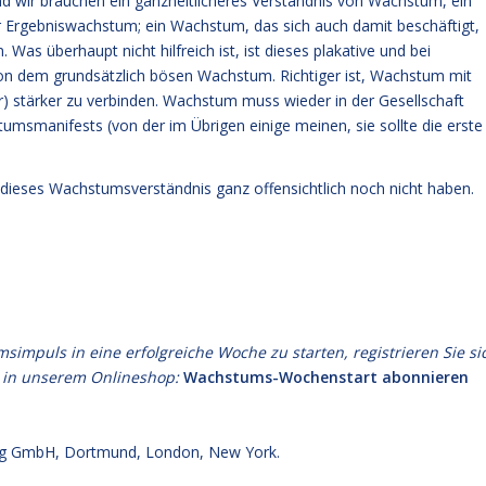
nd wir brauchen ein ganzheitlicheres Verständnis von Wachstum, ein
über Ergebniswachstum; ein Wachstum, das sich auch damit beschäftigt,
s überhaupt nicht hilfreich ist, ist dieses plakative und bei
von dem grundsätzlich bösen Wachstum. Richtiger ist, Wachstum mit
r) stärker zu verbinden. Wachstum muss wieder in der Gesellschaft
smanifests (von der im Übrigen einige meinen, sie sollte die erste
dieses Wachstumsverständnis ganz offensichtlich noch nicht haben.
puls in eine erfolgreiche Woche zu starten, registrieren Sie si
 in unserem Onlineshop:
Wachstums-Wochenstart abonnieren
g GmbH, Dortmund, London, New York.