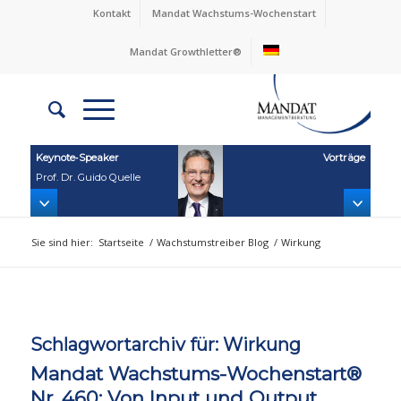
Kontakt
Mandat Wachstums-Wochenstart
Mandat Growthletter®
Keynote‑Speaker
Vorträge
Prof. Dr. Guido Quelle
Sie sind hier:
Startseite
/
Wachstumstreiber Blog
/
Wirkung
Schlagwortarchiv für:
Wirkung
Mandat Wachstums-Wochenstart®
Nr. 460: Von Input und Output