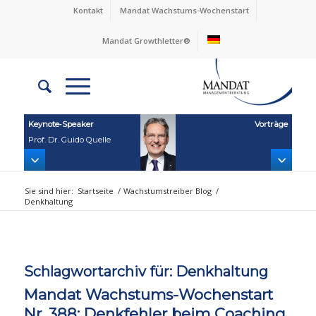
Kontakt
Mandat Wachstums-Wochenstart
Mandat Growthletter®
Keynote‑Speaker
Vorträge
Prof. Dr. Guido Quelle
Sie sind hier:
Startseite
/
Wachstumstreiber Blog
/
Denkhaltung
Schlagwortarchiv für:
Denkhaltung
Mandat Wachstums-Wochenstart
Nr. 388: Denkfehler beim Coaching