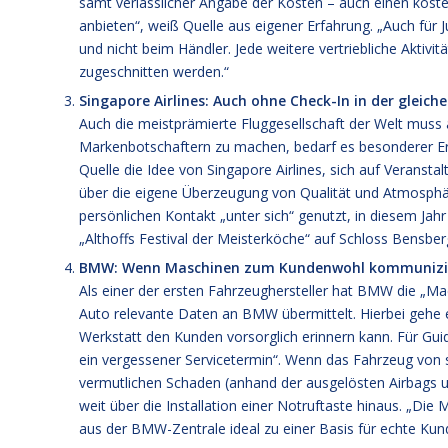
samt verlässlicher Angabe der Kosten – auch einen koste
anbieten“, weiß Quelle aus eigener Erfahrung. „Auch für J
und nicht beim Händler. Jede weitere vertriebliche Aktivi
zugeschnitten werden.“
Singapore Airlines: Auch ohne Check-In in der gleic
Auch die meistprämierte Fluggesellschaft der Welt mus
Markenbotschaftern zu machen, bedarf es besonderer E
Quelle die Idee von Singapore Airlines, sich auf Veranst
über die eigene Überzeugung von Qualität und Atmosphä
persönlichen Kontakt „unter sich“ genutzt, in diesem Ja
„Althoffs Festival der Meisterköche“ auf Schloss Bensbe
BMW: Wenn Maschinen zum Kundenwohl kommunizi
Als einer der ersten Fahrzeughersteller hat BMW die „M
Auto relevante Daten an BMW übermittelt. Hierbei gehe e
Werkstatt den Kunden vorsorglich erinnern kann. Für Guido
ein vergessener Servicetermin“. Wenn das Fahrzeug von 
vermutlichen Schaden (anhand der ausgelösten Airbags
weit über die Installation einer Notruftaste hinaus. „D
aus der BMW-Zentrale ideal zu einer Basis für echte Kund