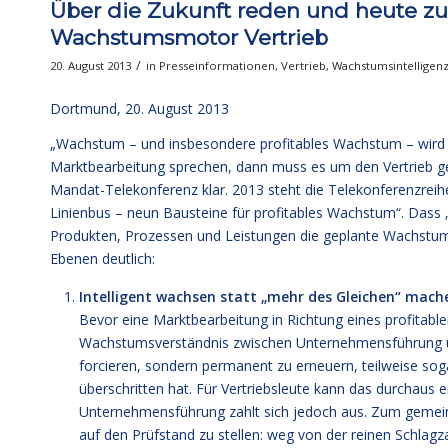
Über die Zukunft reden und heute zu
Wachstumsmotor Vertrieb
/
20. August 2013
in
Presseinformationen
,
Vertrieb
,
Wachstumsintelligen
Dortmund, 20. August 2013
„Wachstum – und insbesondere profitables Wachstum – wird 
Marktbearbeitung sprechen, dann muss es um den Vertrieb geh
Mandat-Telekonferenz klar. 2013 steht die Telekonferenzrei
Linienbus – neun Bausteine für profitables Wachstum“. Dass „
Produkten, Prozessen und Leistungen die geplante Wachstum
Ebenen deutlich:
Intelligent wachsen statt „mehr des Gleichen“ mach
Bevor eine Marktbearbeitung in Richtung eines profitab
Wachstumsverständnis zwischen Unternehmensführung un
forcieren, sondern permanent zu erneuern, teilweise sog
überschritten hat. Für Vertriebsleute kann das durchaus 
Unternehmensführung zahlt sich jedoch aus. Zum gemei
auf den Prüfstand zu stellen: weg von der reinen Schlag