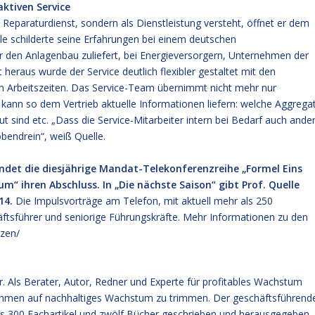
ktiven Service
 Reparaturdienst, sondern als Dienstleistung versteht, öffnet er dem
e schilderte seine Erfahrungen bei einem deutschen
 den Anlagenbau zuliefert, bei Energieversorgern, Unternehmen der
eraus wurde der Service deutlich flexibler gestaltet mit den
en Arbeitszeiten. Das Service-Team übernimmt nicht mehr nur
kann so dem Vertrieb aktuelle Informationen liefern: welche Aggrega
 sind etc. „Dass die Service-Mitarbeiter intern bei Bedarf auch ande
endrein“, weiß Quelle.
ndet die diesjährige Mandat-Telekonferenzreihe „Formel Eins
m“ ihren Abschluss. In „Die nächste Saison“ gibt Prof. Quelle
14.
Die Impulsvorträge am Telefon, mit aktuell mehr als 250
ftsführer und seniorige Führungskräfte. Mehr Informationen zu den
zen/
r. Als Berater, Autor, Redner und Experte für profitables Wachstum
nehmen auf nachhaltiges Wachstum zu trimmen. Der geschäftsführend
 300 Fachartikel und zwölf Bücher geschrieben und herausgegeben,