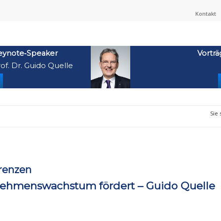
Kontakt
eynote‑Speaker
Vorträ
of. Dr. Guido Quelle
Sie 
renzen
nehmenswachstum fördert – Guido Quelle