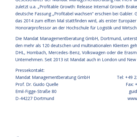
zuletzt u.a. „Profitable Growth: Release Internal Growth Brak
deutsche Fassung „Profitabel wachsen“ erschien bei Gabler. 
das 2014 zum elften Mal stattfinden wird, als erster Europäer
Honorarprofessor an der Hochschule für Logistik und Wirtsc
Die Mandat Managementberatung GmbH, Dortmund, unterstützt 
den mehr als 120 deutschen und multinationalen Klienten ge
DHL, Hornbach, Mercedes-Benz, Volkswagen oder die Erasmus
Unternehmen. Seit 2013 ist Mandat auch in London und New Y
Pressekontakt:
Mandat Managementberatung GmbH Tel: +49 231
Prof. Dr. Guido Quelle Fax: +49 2
Emil-Figge-Straße 80
gui
D-44227 Dortmund
www