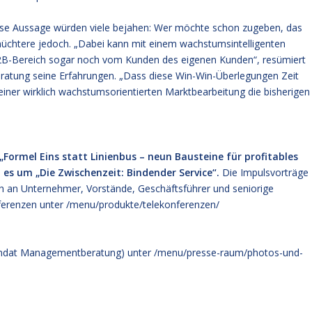
iese Aussage würden viele bejahen: Wer möchte schon zugeben, das
nüchtere jedoch. „Dabei kann mit einem wachstumsintelligenten
B2B-Bereich sogar noch vom Kunden des eigenen Kunden“, resümiert
tung seine Erfahrungen. „Dass diese Win-Win-Überlegungen Zeit
i einer wirklich wachstumsorientierten Marktbearbeitung die bisherigen
Formel Eins statt Linienbus – neun Bausteine für profitables
es um „Die Zwischenzeit: Bindender Service“.
Die Impulsvorträge
ich an Unternehmer, Vorstände, Geschäftsführer und seniorige
ferenzen unter
/menu/produkte/telekonferenzen/
Mandat Managementberatung) unter
/menu/presse-raum/photos-und-