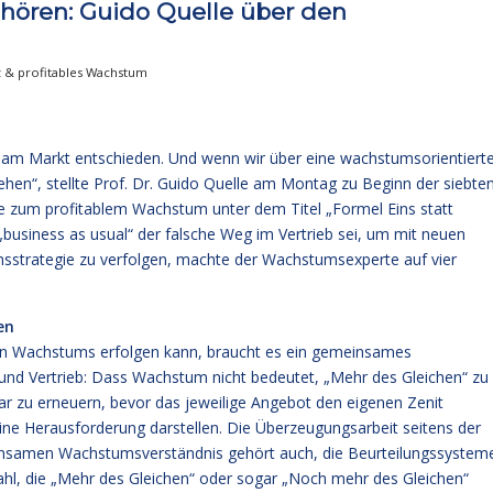
hören: Guido Quelle über den
z & profitables Wachstum
am Markt entschieden. Und wenn wir über eine wachstumsorientiert
en“, stellte Prof. Dr. Guido Quelle am Montag zu Beginn der siebte
he zum profitablem Wachstum unter dem Titel „Formel Eins statt
business as usual“ der falsche Weg im Vertrieb sei, um mit neuen
sstrategie zu verfolgen, machte der Wachstumsexperte auf vier
en
len Wachstums erfolgen kann, braucht es ein gemeinsames
d Vertrieb: Dass Wachstum nicht bedeutet, „Mehr des Gleichen“ zu
ar zu erneuern, bevor das jeweilige Angebot den eigenen Zenit
eine Herausforderung darstellen. Die Überzeugungsarbeit seitens der
nsamen Wachstumsverständnis gehört auch, die Beurteilungssystem
zahl, die „Mehr des Gleichen“ oder sogar „Noch mehr des Gleichen“