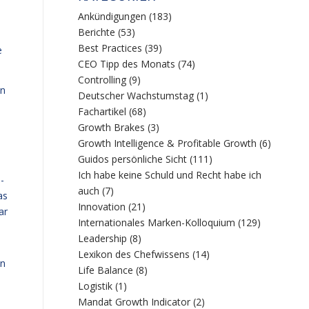
Ankündigungen
(183)
Berichte
(53)
Best Practices
(39)
e
CEO Tipp des Monats
(74)
Controlling
(9)
en
Deutscher Wachstumstag
(1)
Fachartikel
(68)
Growth Brakes
(3)
Growth Intelligence & Profitable Growth
(6)
Guidos persönliche Sicht
(111)
Ich habe keine Schuld und Recht habe ich
-
auch
(7)
as
Innovation
(21)
ar
Internationales Marken-Kolloquium
(129)
Leadership
(8)
Lexikon des Chefwissens
(14)
en
Life Balance
(8)
Logistik
(1)
Mandat Growth Indicator
(2)