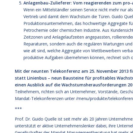
Anlagenbau-Zulieferer: Vom reagierenden zum pro-a
Wenn ein Mittelständler seinen Service nicht mehr nur als
Vertrieb und damit dem Wachstum die Türen. Guido Quell
Produktionsunternehmen, das hochwertige Aggregate für
Petrochemie oder chemischen Industrie. Aus Kundensicht h
Zeitzonen und Anlagelaufzeiten angepassten, rollierend
Reparaturen, sondern auch die regulären Wartungen und 
wie alt sind, welche Aggregate von Wettbewerbern verbaut
produktive Aufgaben übernehmen können, rechnet sich ob
Mit der neunten Telekonferenz am 25. November 2013 fi
statt Linienbus – neun Bausteine für profitables Wachstu
einen Ausblick auf die Wachstumsherausforderungen 20
Teilnehmern, richten sich an Unternehmer, Vorstände, Geschä
Mandat-Telekonferenzen unter
/menu/produkte/telekonferen
***
Prof. Dr. Guido Quelle ist seit mehr als 20 Jahren Unternehme
unterstützt er aktive Unternehmenslenker dabei, ihre Unter
Gesellschafter der Mandat Managementberatung hat mehr als