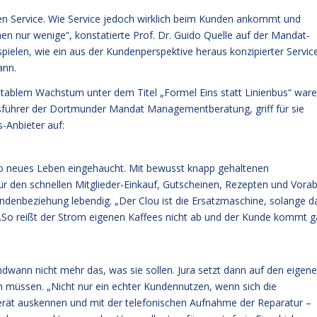
n Service. Wie Service jedoch wirklich beim Kunden ankommt und
en nur wenige“, konstatierte Prof. Dr. Guido Quelle auf der Mandat-
ielen, wie ein aus der Kundenperspektive heraus konzipierter Servic
ann.
fitablem Wachstum unter dem Titel „Formel Eins statt Linienbus“ war
tsführer der Dortmunder Mandat Managementberatung, griff für sie
-Anbieter auf:
 neues Leben eingehaucht. Mit bewusst knapp gehaltenen
ür den schnellen Mitglieder-Einkauf, Gutscheinen, Rezepten und Vorab
denbeziehung lebendig. „Der Clou ist die Ersatzmaschine, solange d
. „So reißt der Strom eigenen Kaffees nicht ab und der Kunde kommt g
wann nicht mehr das, was sie sollen. Jura setzt dann auf den eigen
n müssen. „Nicht nur ein echter Kundennutzen, wenn sich die
Gerät auskennen und mit der telefonischen Aufnahme der Reparatur –