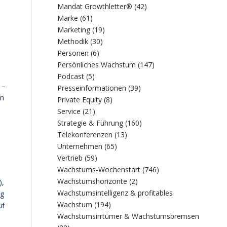
Mandat Growthletter®
(42)
Marke
(61)
Marketing
(19)
Methodik
(30)
Personen
(6)
Persönliches Wachstum
(147)
Podcast
(5)
 –
Presseinformationen
(39)
en
Private Equity
(8)
Service
(21)
Strategie & Führung
(160)
Telekonferenzen
(13)
Unternehmen
(65)
Vertrieb
(59)
Wachstums-Wochenstart
(746)
Wachstumshorizonte
(2)
),
Wachstumsintelligenz & profitables
ng
Wachstum
(194)
uf
Wachstumsirrtümer & Wachstumsbremsen