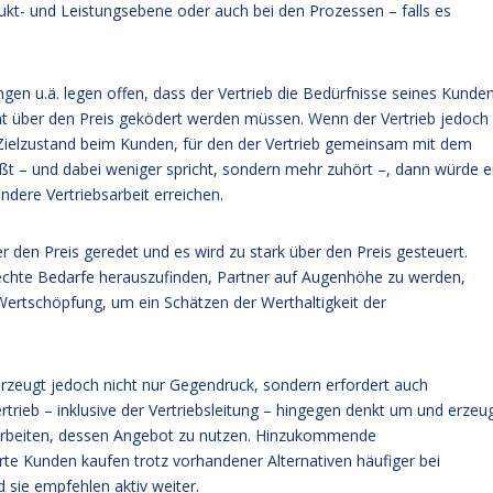
ukt- und Leistungsebene oder auch bei den Prozessen – falls es
ngen u.ä. legen offen, dass der Vertrieb die Bedürfnisse seines Kunde
cht über den Preis geködert werden müssen. Wenn der Vertrieb jedoch
 Zielzustand beim Kunden, für den der Vertrieb gemeinsam mit dem
ßt – und dabei weniger spricht, sondern mehr zuhört –, dann würde e
ndere Vertriebsarbeit erreichen.
er den Preis geredet und es wird zu stark über den Preis gesteuert.
echte Bedarfe herauszufinden, Partner auf Augenhöhe zu werden,
rtschöpfung, um ein Schätzen der Werthaltigkeit der
 erzeugt jedoch nicht nur Gegendruck, sondern erfordert auch
trieb – inklusive der Vertriebsleitung – hingegen denkt um und erzeu
arbeiten, dessen Angebot zu nutzen. Hinzukommende
te Kunden kaufen trotz vorhandener Alternativen häufiger bei
 sie empfehlen aktiv weiter.