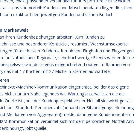
nlosen, exakt passenden Versandkarton fürs portofreie Einschicken
ura ist das von Vorteil: Kunden- und Maschinendaten liegen direkt vor
tät kann exakt auf den jeweiligen Kunden und seinen Bedarf
hen Markenwelt
s an ihren Kundenbeziehungen arbeiten. „Um Kunden zu
rlebnisse und besonderer Kontakte“, resümiert Wachstumsexperte
altungen für die besten Kunden – fernab von Flughäfen und Flugzeugen
re auszutauschen. Regionale, sehr hochwertige Events werden für d
hr beispielsweise in der eigens eingerichteten Lounge im Rahmen von
rg, das mit 17 Köchen mit 27 Michelin-Sternen aufwartete.
eren
achine-to-Machine“-Kommunikation eingerichtet, bei der das eigene
s nicht nur um Naheliegendes wie Wartungsintervalle, an die die
 Quelle ist „aus der Kundenperspektive der Notfall viel wichtiger als
sich aus Standort, Personenzahl (anhand der Sitzbelegungserkennung
 und Meldungen von Aggregaten) melde, dann gehe Kundenorientieru
ie M2M-Kommunikation verbindet sich mit dem persönlichen Notfall-Anr
enbindung“, lobt Quelle.