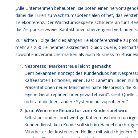
„Alle Unternehmen behaupten, sie böten einen hervorragende
dabei die Türen zu Wachstumspotenzialen öffnet, das versteh
Telekonferenz. Der Wachstumsexperte schilderte an fünf Beisp
die Zeitpunkte zweier Kaufaktionen überzeugend verbinden k
Zur achten Folge der diesjährigen Telekonferenzreihe zu pro
mehr als 250 Teilnehmer akkreditiert. Guido Quelle, Geschäf
sowohl Endverbrauchermarken als auch Business-to-Business
Nespresso: Markentreue leicht gemacht
Dem bekannten Konzept des Kundenclubs hat Nespresso
Kaffeesorten-Editionen, einer „Fast Lane“ im Laden nur f
Präsentationen neuer Maschinen halte Nespresso die Kun
eigene Gerät repariert oder gewartet wird“, sieht Quelle
nicht auf die Idee, andere Systeme auszuprobieren.“
Jura: Wenn eine Reparatur zum Kinderspiel wird
Selbst besonders hochwertige Kaffeemaschinen tun irgend
Kundendienst, kein Kunde soll sich im Handel durchfrage
Mitarbeiter der kostenlosen Hotline mit wirklich jedem 