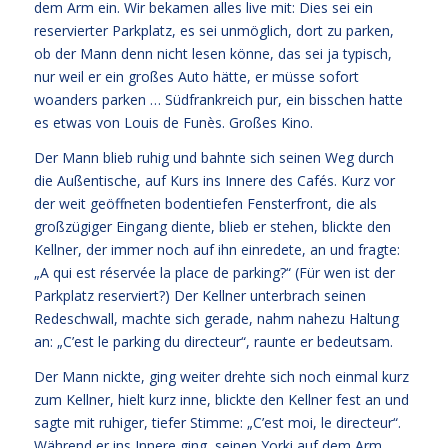
dem Arm ein. Wir bekamen alles live mit: Dies sei ein
reservierter Parkplatz, es sei unmöglich, dort zu parken,
ob der Mann denn nicht lesen könne, das sei ja typisch,
nur weil er ein großes Auto hätte, er müsse sofort
woanders parken … Südfrankreich pur, ein bisschen hatte
es etwas von Louis de Funès. Großes Kino.
Der Mann blieb ruhig und bahnte sich seinen Weg durch
die Außentische, auf Kurs ins Innere des Cafés. Kurz vor
der weit geöffneten bodentiefen Fensterfront, die als
großzügiger Eingang diente, blieb er stehen, blickte den
Kellner, der immer noch auf ihn einredete, an und fragte:
„A qui est réservée la place de parking?“ (Für wen ist der
Parkplatz reserviert?) Der Kellner unterbrach seinen
Redeschwall, machte sich gerade, nahm nahezu Haltung
an: „C’est le parking du directeur“, raunte er bedeutsam.
Der Mann nickte, ging weiter drehte sich noch einmal kurz
zum Kellner, hielt kurz inne, blickte den Kellner fest an und
sagte mit ruhiger, tiefer Stimme: „C’est moi, le directeur“.
Während er ins Innere ging, seinen Yorki auf dem Arm,