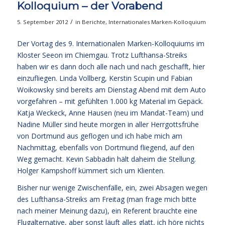
Kolloquium – der Vorabend
/
5. September 2012
in
Berichte
,
Internationales Marken-Kolloquium
Der Vortag des 9. Internationalen Marken-Kolloquiums im
Kloster Seeon im Chiemgau. Trotz Lufthansa-Streiks
haben wir es dann doch alle nach und nach geschafft, hier
einzufliegen. Linda Vollberg, Kerstin Scupin und Fabian
Woikowsky sind bereits am Dienstag Abend mit dem Auto
vorgefahren – mit gefühlten 1.000 kg Material im Gepäck.
Katja Weckeck, Anne Hausen (neu im Mandat-Team) und
Nadine Müller sind heute morgen in aller Herrgottsfrühe
von Dortmund aus geflogen und ich habe mich am
Nachmittag, ebenfalls von Dortmund fliegend, auf den
Weg gemacht. Kevin Sabbadin hält daheim die Stellung.
Holger Kampshoff kümmert sich um Klienten.
Bisher nur wenige Zwischenfälle, ein, zwei Absagen wegen
des Lufthansa-Streiks am Freitag (man frage mich bitte
nach meiner Meinung dazu), ein Referent brauchte eine
Flugalternative, aber sonst läuft alles glatt, ich höre nichts