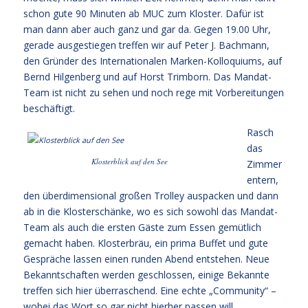
schon gute 90 Minuten ab MUC zum Kloster. Dafür ist
man dann aber auch ganz und gar da. Gegen 19.00 Uhr,
gerade ausgestiegen treffen wir auf Peter J. Bachmann,
den Gründer des Internationalen Marken-Kolloquiums, auf
Bernd Hilgenberg und auf Horst Trimborn. Das Mandat-
Team ist nicht zu sehen und noch rege mit Vorbereitungen
beschäftigt.
Rasch
das
Klosterblick auf den See
Zimmer
entern,
den überdimensional großen Trolley auspacken und dann
ab in die Klosterschänke, wo es sich sowohl das Mandat-
Team als auch die ersten Gäste zum Essen gemütlich
gemacht haben. Klosterbräu, ein prima Buffet und gute
Gespräche lassen einen runden Abend entstehen. Neue
Bekanntschaften werden geschlossen, einige Bekannte
treffen sich hier überraschend. Eine echte „Community“ –
wobei das Wort so gar nicht hierher passen will.