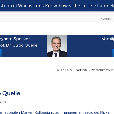
stenfrei Wachstums Know-how sichern:
Jetzt anmel
Kontakt
eynote‑Speaker
Vorträ
of. Dr. Guido Quelle
Sie sind hier:
Startseite
/
Wachstumstreib
o Quelle
arke
nternationalen Marken-Kolloquium, auf management-radio.de:
Klicken