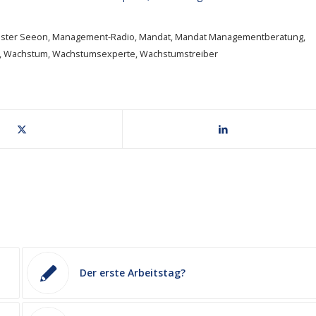
oster Seeon
,
Management-Radio
,
Mandat
,
Mandat Managementberatung
,
,
Wachstum
,
Wachstumsexperte
,
Wachstumstreiber
Der erste Arbeitstag?