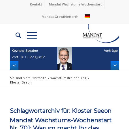
Kontakt
Mandat Wachstums-Wochenstart
Mandat Growthletter®
Keynote‑Speaker
Vorträge
Prof. Dr. Guido Quelle
Sie sind hier:
Startseite
/
Wachstumstreiber Blog
/
Kloster Seeon
Schlagwortarchiv für:
Kloster Seeon
Mandat Wachstums-Wochenstart
Nr. 701: Warum macht Ihr das