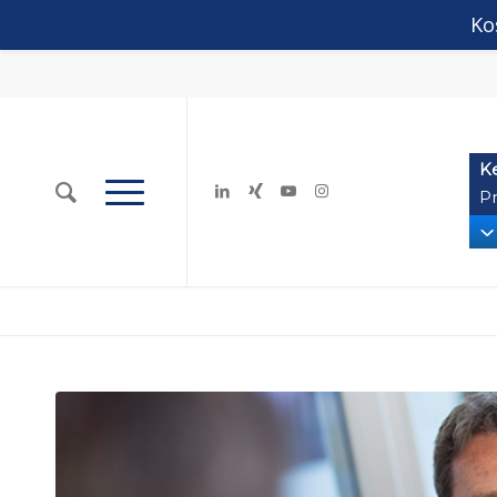
Ko
K
Pr