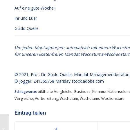
Auf eine gute Woche!
Ihr und Euer
Guido Quelle
Um jeden Montagmorgen automatisch mit einem Wachstumsim
für unseren kostenfreien Mandat Wachstums-Wochenstart
© 2021,
Prof. Dr. Guido Quelle
, Mandat Managementberatun
© Jogger: 241365758 Maridav
stock.adobe.com
Schlagworte:
bildhafte Vergleiche
,
Business
,
Kommunkiationselem
Vergleiche
,
Vorbereitung
,
Wachstum
,
Wachstums-Wochenstart
Eintrag teilen
Mandat Wachstums-
Wochenstart® Nr. 465: