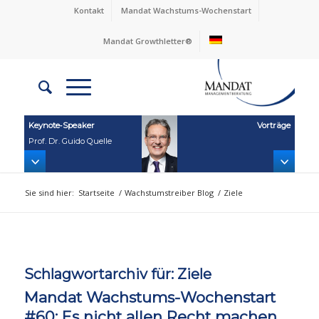
Kontakt
Mandat Wachstums-Wochenstart
Mandat Growthletter®
Keynote‑Speaker
Vorträge
Prof. Dr. Guido Quelle
Sie sind hier:
Startseite
/
Wachstumstreiber Blog
/
Ziele
Schlagwortarchiv für:
Ziele
Mandat Wachstums-Wochenstart
#60: Es nicht allen Recht machen