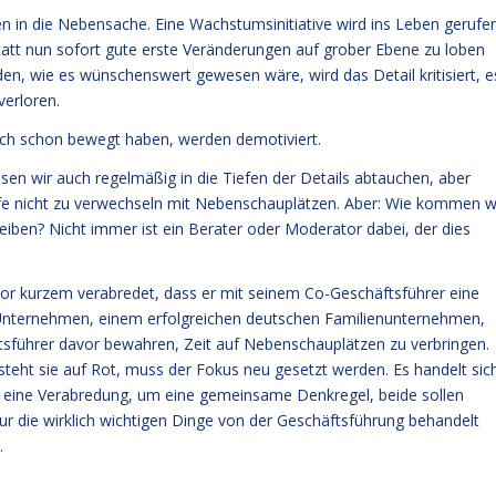
 in die Nebensache. Eine Wachstumsinitiative wird ins Leben gerufe
Statt nun sofort gute erste Veränderungen auf grober Ebene zu loben
en, wie es wünschenswert gewesen wäre, wird das Detail kritisiert, e
verloren.
hlich schon bewegt haben, werden demotiviert.
sen wir auch regelmäßig in die Tiefen der Details abtauchen, aber
iefe nicht zu verwechseln mit Nebenschauplätzen. Aber: Wie kommen w
eiben? Nicht immer ist ein Berater oder Moderator dabei, der dies
vor kurzem verabredet, dass er mit seinem Co-Geschäftsführer eine
m Unternehmen, einem erfolgreichen deutschen Familienunternehmen,
äftsführer davor bewahren, Zeit auf Nebenschauplätzen zu verbringen.
teht sie auf Rot, muss der Fokus neu gesetzt werden. Es handelt sic
m eine Verabredung, um eine gemeinsame Denkregel, beide sollen
nur die wirklich wichtigen Dinge von der Geschäftsführung behandelt
.