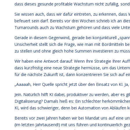
dass dieses gesunde profitable Wachstum nicht zufällig, son
Sie wissen auch, dass wir dafür eintreten, zu erkennen, d
befeuert sein darf. Bereits vor drei Wochen schrieb ich an di
Turnarounds auch zu Wachstum gehören und dass viele Unte
Gerade in diesem Gegenwind, gerade bei konjunkturell „span
Unsicherheit stellt sich die Frage, wie man mit Bordmitteln
zu stellen und ohne gleich hohe Summen investieren zu müss
Wir haben eine Antwort darauf: Wenn Ihre Strategie Ihrer Auff
dass kurzfristig eine neue Strategie hermüsse, um das Untern
für die nächste Zukunft ist, dann konzentrieren Sie sich auf 
„Aaaaah, Herr Quelle spricht jetzt über den Einsatz von KI. Ja,
Jein. Natürlich hilft KI dabei, produktiver zu werden, aber es gi
Digitalisierung? Damals hieß es: Ein schlechter herkömmlicher A
KI, wird das schwieriger, denn bei Automation von Abläufe
Bereits vor zwei Jahren haben wir bei Mandat uns auf eine 
(im letzten Jahrtausend!) mit uns führen und kontinuierlich 