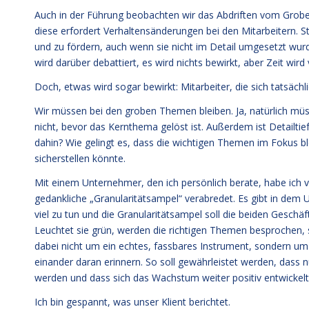
Auch in der Führung beobachten wir das Abdriften vom Groben
diese erfordert Verhaltensänderungen bei den Mitarbeitern. 
und zu fördern, auch wenn sie nicht im Detail umgesetzt wurd
wird darüber debattiert, es wird nichts bewirkt, aber Zeit wird 
Doch, etwas wird sogar bewirkt: Mitarbeiter, die sich tatsäc
Wir müssen bei den groben Themen bleiben. Ja, natürlich müs
nicht, bevor das Kernthema gelöst ist. Außerdem ist Detailt
dahin? Wie gelingt es, dass die wichtigen Themen im Fokus bl
sicherstellen könnte.
Mit einem Unternehmer, den ich persönlich berate, habe ich 
gedankliche „Granularitätsampel“ verabredet. Es gibt in de
viel zu tun und die Granularitätsampel soll die beiden Gesch
Leuchtet sie grün, werden die richtigen Themen besprochen, s
dabei nicht um ein echtes, fassbares Instrument, sondern u
einander daran erinnern. So soll gewährleistet werden, dass 
werden und dass sich das Wachstum weiter positiv entwickelt
Ich bin gespannt, was unser Klient berichtet.