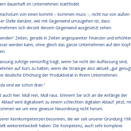
dern dauerhaft im Unternehmen stattfindet.
ass Wachstum von innen kommt – kommen muss –, nicht nur von außen
eser Stelle darüber, wie mit Gegenwind umzugehen ist, dass
rnehmen sich derzeit diesem Gegenwind ausgesetzt sehen.
nenden“ Zeiten, gerade in Zeiten angespannter Finanzen und erhöhte
 besser werden kann, ohne gleich das ganze Unternehmen auf den Kopf
en.
assung zufolge vernünftig trägt, wenn Sie nicht der Auffassung sind,
ehmen auf Kurs zu halten, wenn die Strategie also aktuell „gut genug
eine deutliche Erhöhung der Produktivität in Ihrem Unternehmen.
 da sind wir schon dran.“
lt auch hier: Müll rein, Müll raus. Erinnern Sie sich an die Anfänge der
blauf wird digitalisiert zu einem schlechten digitalen Ablauf. Jetzt, mi
n kommen wir um eine gewisse Neuordnung nicht herum.
unserer Kernkompetenzen besonnen, die wir seit unserer Gründung 19
gezielt weiterentwickelt haben: Die Kompetenz, auch sehr komplexe