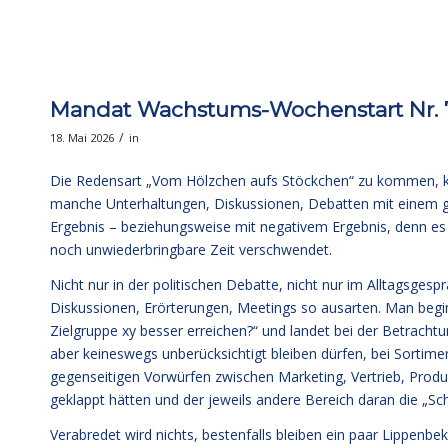
Mandat Wachstums-Wochenstart Nr. 7
/
18. Mai 2026
in
Die Redensart „Vom Hölzchen aufs Stöckchen“ zu kommen, kenn
manche Unterhaltungen, Diskussionen, Debatten mit einem g
Ergebnis – beziehungsweise mit negativem Ergebnis, denn es wir
noch unwiederbringbare Zeit verschwendet.
Nicht nur in der politischen Debatte, nicht nur im Alltagsges
Diskussionen, Erörterungen, Meetings so ausarten. Man begi
Zielgruppe xy besser erreichen?“ und landet bei der Betrachtun
aber keineswegs unberücksichtigt bleiben dürfen, bei Sortime
gegenseitigen Vorwürfen zwischen Marketing, Vertrieb, Produkt
geklappt hätten und der jeweils andere Bereich daran die „Sch
Verabredet wird nichts, bestenfalls bleiben ein paar Lippenbek