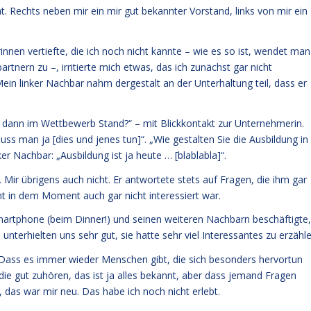
t. Rechts neben mir ein mir gut bekannter Vorstand, links von mir ein
nnen vertiefte, die ich noch nicht kannte – wie es so ist, wendet man
tnern zu –, irritierte mich etwas, das ich zunächst gar nicht
in linker Nachbar nahm dergestalt an der Unterhaltung teil, dass er
ie dann im Wettbewerb Stand?“ – mit Blickkontakt zur Unternehmerin.
ss man ja [dies und jenes tun]“. „Wie gestalten Sie die Ausbildung in
r Nachbar: „Ausbildung ist ja heute … [blablabla]“.
 Mir übrigens auch nicht. Er antwortete stets auf Fragen, die ihm gar
ht in dem Moment auch gar nicht interessiert war.
martphone (beim Dinner!) und seinen weiteren Nachbarn beschäftigte,
nterhielten uns sehr gut, sie hatte sehr viel Interessantes zu erzähle
. Dass es immer wieder Menschen gibt, die sich besonders hervortun
die gut zuhören, das ist ja alles bekannt, aber dass jemand Fragen
, das war mir neu. Das habe ich noch nicht erlebt.