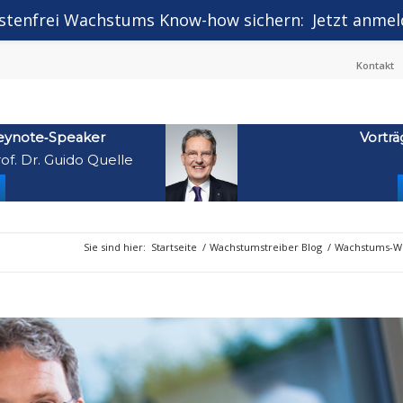
stenfrei Wachstums Know-how sichern:
Jetzt anmel
Kontakt
eynote‑Speaker
Vorträ
of. Dr. Guido Quelle
Sie sind hier:
Startseite
/
Wachstumstreiber Blog
/
Wachstums-Wo