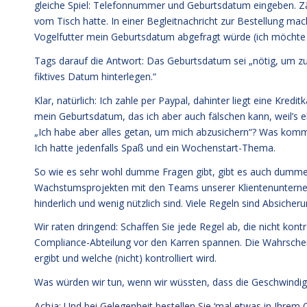
gleiche Spiel: Telefonnummer und Geburtsdatum eingeben. Z
vom Tisch hatte. In einer Begleitnachricht zur Bestellung ma
Vogelfutter mein Geburtsdatum abgefragt würde (ich möchte
Tags darauf die Antwort: Das Geburtsdatum sei „nötig, um zu v
fiktives Datum hinterlegen.“
Klar, natürlich: Ich zahle per Paypal, dahinter liegt eine Kredi
mein Geburtsdatum, das ich aber auch fälschen kann, weil’s eh
„Ich habe aber alles getan, um mich abzusichern“? Was komm
Ich hatte jedenfalls Spaß und ein Wochenstart-Thema.
So wie es sehr wohl dumme Fragen gibt, gibt es auch dumme R
Wachstumsprojekten mit den Teams unserer Klientenunterneh
hinderlich und wenig nützlich sind. Viele Regeln sind Absicher
Wir raten dringend: Schaffen Sie jede Regel ab, die nicht kont
Compliance-Abteilung vor den Karren spannen. Die Wahrscheinl
ergibt und welche (nicht) kontrolliert wird.
Was würden wir tun, wenn wir wüssten, dass die Geschwindigk
Achja: Und bei Gelegenheit bestellen Sie ‘mal etwas in Ihrem