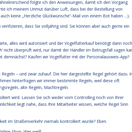
ähneknirschend folgte ich den Anweisungen, damit ich den Vorgang
chte ich meinem Unmut darüber Luft, dass bei der Bestellung von
 auch keine „Herzliche Glückwünsche“-Mail von einem Bot haben …).
erifizieren, dass Sie volljährig sind. Sie können aber auch gerne ein
tkarte, alles wird autorisiert und der Vogelfutterkauf benötigt dann noc
‘ nicht überprüft wird, nur damit der Händler im Betrugsfall sagen ka
t demnächst? Kaufen wir Vogelfutter mit der Personalausweis-App?
egeln – und zwar zuhauf. Die hier dargestellte Regel gehört dazu. I
men hinterfragen wir immer bestimmte Regeln, weil diese oft
ungsregeln, alte Regeln, Machtregeln.
rolliert wird. Lassen Sie sich weder vom Controlling noch von Ihrer
ichkeit liegt nahe, dass Ihre Mitarbeiter wissen, welche Regel Sinn
eit im Straßenverkehr niemals kontrolliert würde? Eben.
 Online-Shop. Wer weiß …