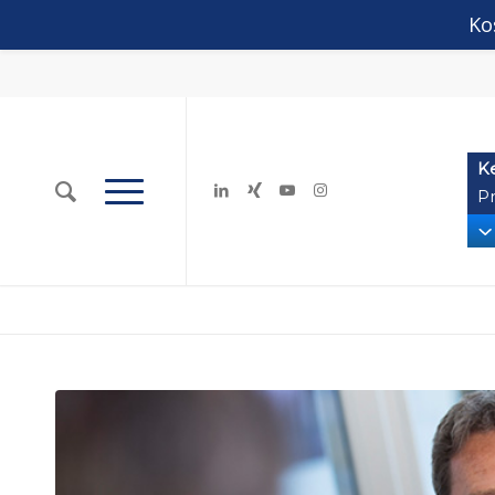
Ko
K
Pr