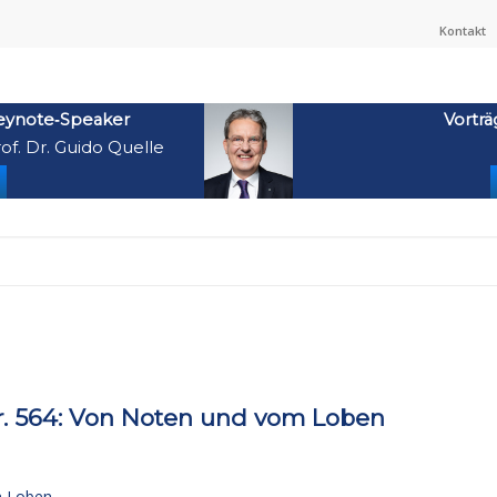
Kontakt
eynote‑Speaker
Vorträ
of. Dr. Guido Quelle
 564: Von Noten und vom Loben
m Loben