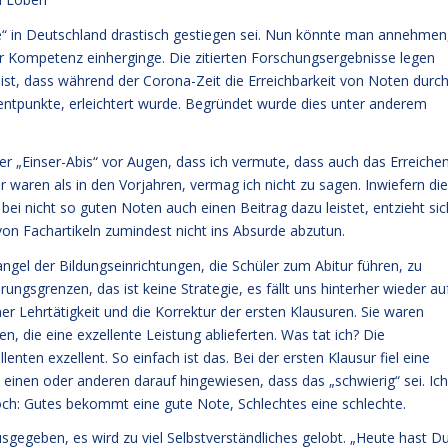
ure“ in Deutschland drastisch gestiegen sei. Nun könnte man annehmen
er Kompetenz einherginge. Die zitierten Forschungsergebnisse legen
für ist, dass während der Corona-Zeit die Erreichbarkeit von Noten durc
ntpunkte, erleichtert wurde. Begründet wurde dies unter anderem
er „Einser-Abis“ vor Augen, dass ich vermute, dass auch das Erreiche
r waren als in den Vorjahren, vermag ich nicht zu sagen. Inwiefern die
ei nicht so guten Noten auch einen Beitrag dazu leistet, entzieht sic
von Fachartikeln zumindest nicht ins Absurde abzutun.
el der Bildungseinrichtungen, die Schüler zum Abitur führen, zu
ngsgrenzen, das ist keine Strategie, es fällt uns hinterher wieder au
r Lehrtätigkeit und die Korrektur der ersten Klausuren. Sie waren
, die eine exzellente Leistung ablieferten. Was tat ich? Die
enten exzellent. So einfach ist das. Bei der ersten Klausur fiel eine
einen oder anderen darauf hingewiesen, dass das „schwierig“ sei. Ich
noch: Gutes bekommt eine gute Note, Schlechtes eine schlechte.
sgegeben, es wird zu viel Selbstverständliches gelobt. „Heute hast D