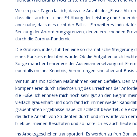
Vor ein paar Tagen las ich, dass die Anzahl der „Einser-Abit
dass dies auch mit einer Erhöhung der Leistung und / oder d
aber nahe, dass dies nicht der Fall ist. Ein weiteres Indiz da
Senkung der Anforderungsgrenzen, der zu erreichenden Proze
durch die Corona-Pandemie.
Die Grafiken, indes, führten eine so dramatische Steigerung d
eines Punktes erleichtert wurde. Ob die Aufgaben auch leichte
Sorge mancher Lehrer vor der Auseinandersetzung mit Eltern b
ebenfalls meiner Kenntnis, Vermutungen sind aber auf Basis 
Wir tun uns mit solchen Maßnahmen keinen Gefallen. Den Mang
kompensieren durch Erleichterung des Erreichens der Anforderu
die Füße. Ich erinnere mich noch sehr gut an den Beginn meine
vielfach grauenhaft und doch fand ich immer wieder Kandidaten
grauenhaften Ergebnisse habe ich schlecht bewertet, die exzell
deutliche Anzahl von Studenten durch und ich wurde von dem 
blieb bei meinen Resultaten und so halte ich es auch heute 
Ins Arbeitsgeschehen transportiert: Es werden zu früh Boni au