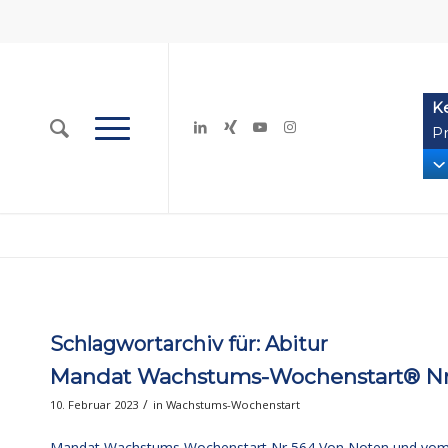
K
Pr
Schlagwortarchiv für:
Abitur
Mandat Wachstums-Wochenstart® Nr.
/
10. Februar 2023
in
Wachstums-Wochenstart
Mandat Wachstums Wochenstart Nr 564 Von Noten und vo