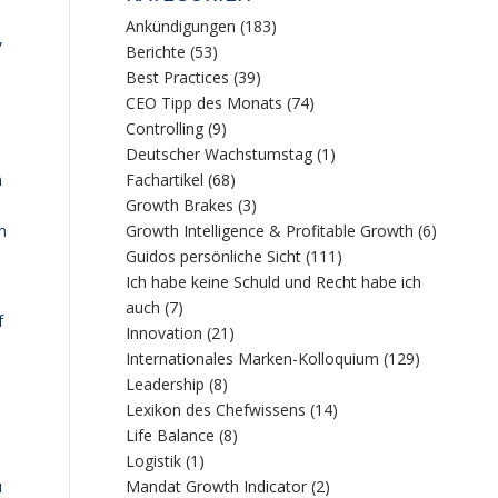
Ankündigungen
(183)
,
Berichte
(53)
Best Practices
(39)
h
CEO Tipp des Monats
(74)
Controlling
(9)
Deutscher Wachstumstag
(1)
n
Fachartikel
(68)
Growth Brakes
(3)
h
Growth Intelligence & Profitable Growth
(6)
Guidos persönliche Sicht
(111)
Ich habe keine Schuld und Recht habe ich
auch
(7)
f
Innovation
(21)
Internationales Marken-Kolloquium
(129)
Leadership
(8)
Lexikon des Chefwissens
(14)
Life Balance
(8)
Logistik
(1)
Mandat Growth Indicator
(2)
u