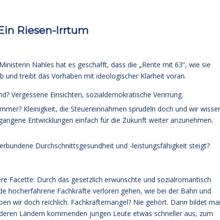
 Ein Riesen-Irrtum
inisterin Nahles hat es geschafft, dass die „Rente mit 63“, wie sie
b und treibt das Vorhaben mit ideologischer Klarheit voran.
nd? Vergessene Einsichten, sozialdemokratische Verirrung.
er? Kleinigkeit, die Steuereinnahmen sprudeln doch und wir wisse
ergangene Entwicklungen einfach für die Zukunft weiter anzunehmen.
erbundene Durchschnittsgesundheit und -leistungsfähigkeit steigt?
ere Facette: Durch das gesetzlich erwünschte und sozialromantisch
de hocherfahrene Fachkräfte verloren gehen, wie bei der Bahn und
en wir doch reichlich. Fachkräftemangel? Nie gehört. Dann bildet ma
anderen Ländern kommenden jungen Leute etwas schneller aus, zum