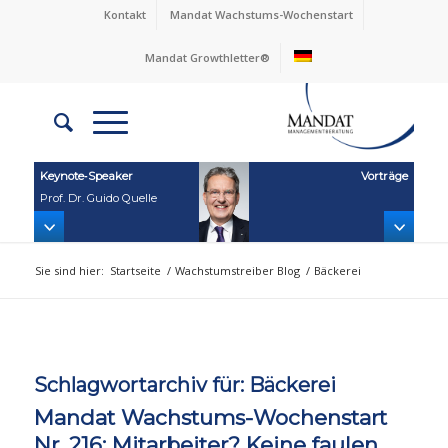
Kontakt
Mandat Wachstums-Wochenstart
Mandat Growthletter®
Keynote‑Speaker
Vorträge
Prof. Dr. Guido Quelle
Sie sind hier:
Startseite
/
Wachstumstreiber Blog
/
Bäckerei
Schlagwortarchiv für:
Bäckerei
Mandat Wachstums-Wochenstart
Nr. 216: Mitarbeiter? Keine faulen