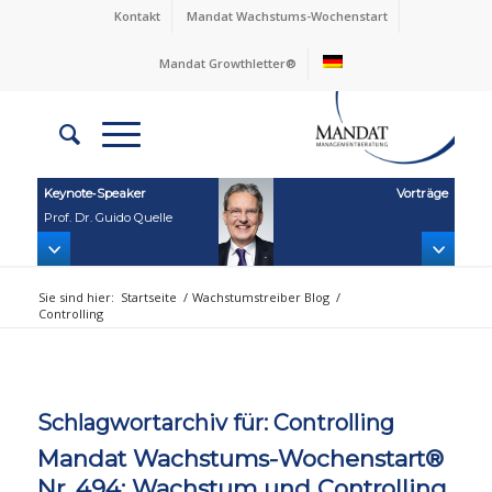
Kontakt
Mandat Wachstums-Wochenstart
Mandat Growthletter®
Keynote‑Speaker
Vorträge
Prof. Dr. Guido Quelle
Sie sind hier:
Startseite
/
Wachstumstreiber Blog
/
Controlling
Schlagwortarchiv für:
Controlling
Mandat Wachstums-Wochenstart®
Nr. 494: Wachstum und Controlling