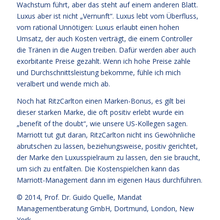
Wachstum führt, aber das steht auf einem anderen Blatt.
Luxus aber ist nicht „Vernunft“. Luxus lebt vom Überfluss,
vom rational Unnötigen: Luxus erlaubt einen hohen
Umsatz, der auch Kosten verträgt, die einem Controller
die Tränen in die Augen treiben. Dafür werden aber auch
exorbitante Preise gezahlt. Wenn ich hohe Preise zahle
und Durchschnittsleistung bekomme, fühle ich mich
veralbert und wende mich ab.
Noch hat RitzCarlton einen Marken-Bonus, es gilt bei
dieser starken Marke, die oft positiv erlebt wurde ein
„benefit of the doubt“, wie unsere US-Kollegen sagen.
Marriott tut gut daran, RitzCarlton nicht ins Gewöhnliche
abrutschen zu lassen, beziehungsweise, positiv gerichtet,
der Marke den Luxusspielraum zu lassen, den sie braucht,
um sich zu entfalten. Die Kostenspielchen kann das
Marriott-Management dann im eigenen Haus durchführen.
© 2014,
Prof. Dr. Guido Quelle
, Mandat
Managementberatung GmbH, Dortmund, London, New
York.