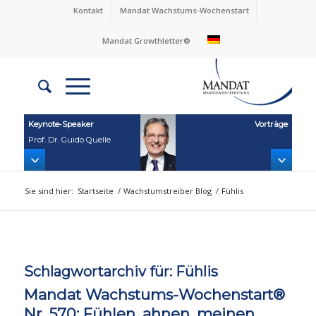
Kontakt
Mandat Wachstums-Wochenstart
Mandat Growthletter®
Keynote‑Speaker
Vorträge
Prof. Dr. Guido Quelle
Sie sind hier:
Startseite
/
Wachstumstreiber Blog
/
Fühlis
Schlagwortarchiv für:
Fühlis
Mandat Wachstums-Wochenstart®
Nr. 570: Fühlen, ahnen, meinen