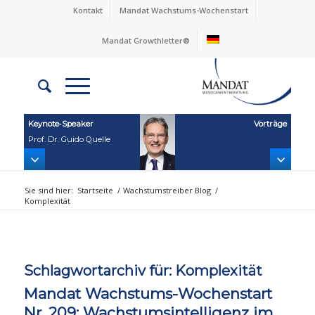
Kontakt
Mandat Wachstums-Wochenstart
Mandat Growthletter®
Keynote‑Speaker
Vorträge
Prof. Dr. Guido Quelle
Sie sind hier:
Startseite
/
Wachstumstreiber Blog
/
Komplexität
Schlagwortarchiv für:
Komplexität
Mandat Wachstums-Wochenstart
Nr. 209: Wachstumsintelligenz im