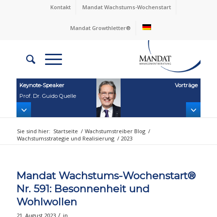
Kontakt
Mandat Wachstums-Wochenstart
Mandat Growthletter®
Keynote‑Speaker
Vorträge
Prof. Dr. Guido Quelle
Sie sind hier:
Startseite
/
Wachstumstreiber Blog
/
Wachstumsstrategie und Realisierung
/
2023
Mandat Wachstums-Wochenstart®
Nr. 591: Besonnenheit und
Wohlwollen
/
21. August 2023
in