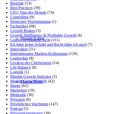
Berichte
(53)
Best Practices
(39)
CEO Tipp des Monats
(74)
Controlling
(9)
Deutscher Wachstumstag
(1)
Fachartikel
(68)
Growth Brakes
(3)
Growth Intelligence & Profitable Growth
(6)
Mandat Kultur
Guidos persönliche Sicht
(111)
Ich habe keine Schuld und Recht habe ich auch
(7)
Innovation
(21)
Internationales Marken-Kolloquium
(129)
Leadership
(8)
Lexikon des Chefwissens
(14)
Life Balance
(8)
Logistik
(1)
Mandat Growth Indicator
(2)
Mandat Growthletter®
(42)
Mandat Team
Marke
(61)
Marketing
(19)
Methodik
(30)
Personen
(6)
Persönliches Wachstum
(147)
Podcast
(5)
Presseinformationen
(39)