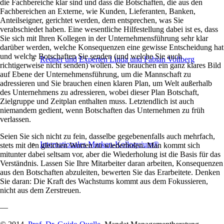
die Fachbereiche klar sind und dass die Botschaften, die aus den
Fachbereichen an Externe, wie Kunden, Lieferanten, Banken,
Anteilseigner, gerichtet werden, dem entsprechen, was Sie
verabschiedet haben. Eine wesentliche Hilfestellung dabei ist es, dass
Sie sich mit Ihren Kollegen in der Unternehmensführung sehr klar
darüber werden, welche Konsequenzen eine gewisse Entscheidung hat
und welche Botschaften Sie senden (und welche Sie auch
Redner und Experten Linda und Fabian Vollberg
richtigerweise nicht senden) wollen. Sie brauchen ein ganz klares Bild
auf Ebene der Unternehmensführung, um die Mannschaft zu
adressieren und Sie brauchen einen klaren Plan, um Welt außerhalb
des Unternehmens zu adressieren, wobei dieser Plan Botschaft,
Zielgruppe und Zeitplan enthalten muss. Letztendlich ist auch
niemandem gedient, wenn Botschaften das Unternehmen zu früh
verlassen.
Seien Sie sich nicht zu fein, dasselbe gegebenenfalls auch mehrfach,
Internationales Marken-Kolloquium®
stets mit den gleichen Worten zu wiederholen. Man kommt sich
mitunter dabei seltsam vor, aber die Wiederholung ist die Basis für das
Verständnis. Lassen Sie Ihre Mitarbeiter daran arbeiten, Konsequenzen
aus den Botschaften abzuleiten, bewerten Sie das Erarbeitete. Denken
Sie daran: Die Kraft des Wachstums kommt aus dem Fokussieren,
nicht aus dem Zerstreuen.
—