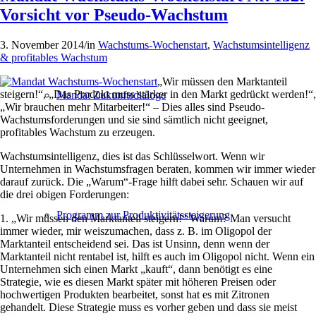
Vorsicht vor Pseudo-Wachstum
3. November 2014
/
in
Wachstums-Wochenstart
,
Wachstumsintelligenz
& profitables Wachstum
„Wir müssen den Marktanteil
steigern!“, „Das Produkt muss stärker in den Markt gedrückt werden!“,
Mandat Zukunftsdialoge
„Wir brauchen mehr Mitarbeiter!“ – Dies alles sind Pseudo-
Wachstumsforderungen und sie sind sämtlich nicht geeignet,
profitables Wachstum zu erzeugen.
Wachstumsintelligenz, dies ist das Schlüsselwort. Wenn wir
Unternehmen in Wachstumsfragen beraten, kommen wir immer wieder
darauf zurück. Die „Warum“-Frage hilft dabei sehr. Schauen wir auf
die drei obigen Forderungen:
Programm zur Produktivitätssteigerung
1. „Wir müssen den Marktanteil steigern!“ Warum? Man versucht
immer wieder, mir weiszumachen, dass z. B. im Oligopol der
Marktanteil entscheidend sei. Das ist Unsinn, denn wenn der
Marktanteil nicht rentabel ist, hilft es auch im Oligopol nicht. Wenn ein
Unternehmen sich einen Markt „kauft“, dann benötigt es eine
Strategie, wie es diesen Markt später mit höheren Preisen oder
hochwertigen Produkten bearbeitet, sonst hat es mit Zitronen
gehandelt. Diese Strategie muss es vorher geben und dass sie meist