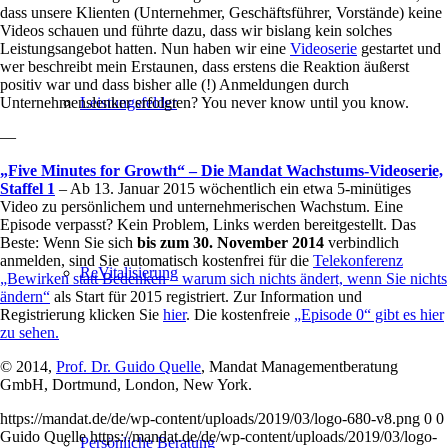
dass unsere Klienten (Unternehmer, Geschäftsführer, Vorstände) keine
Videos schauen und führte dazu, dass wir bislang kein solches
Leistungsangebot hatten. Nun haben wir eine
Videoserie
gestartet und
wer beschreibt mein Erstaunen, dass erstens die Reaktion äußerst
positiv war und dass bisher alle (!) Anmeldungen durch
Unternehmenslenker erfolgten? You never know until you know.
Leistungsfelder
—
„Five Minutes for Growth“ – Die Mandat Wachstums-Videoserie,
Staffel 1
– Ab 13. Januar 2015 wöchentlich ein etwa 5-minütiges
Video zu persönlichem und unternehmerischen Wachstum. Eine
Episode verpasst? Kein Problem, Links werden bereitgestellt. Das
Beste: Wenn Sie sich
bis zum 30. November 2014
verbindlich
anmelden, sind Sie automatisch kostenfrei für die
Telekonferenz
ReVitalisierung
„Bewirken statt Bedenken – warum sich nichts ändert, wenn Sie nichts
ändern“
als Start für 2015 registriert. Zur Information und
Registrierung klicken Sie
hier
. Die kostenfreie
„Episode 0“ gibt es hier
zu sehen.
© 2014,
Prof. Dr. Guido Quelle
, Mandat Managementberatung
GmbH, Dortmund, London, New York.
https://mandat.de/de/wp-content/uploads/2019/03/logo-680-v8.png
0
0
Guido Quelle
https://mandat.de/de/wp-content/uploads/2019/03/logo-
Persönliche Beratung