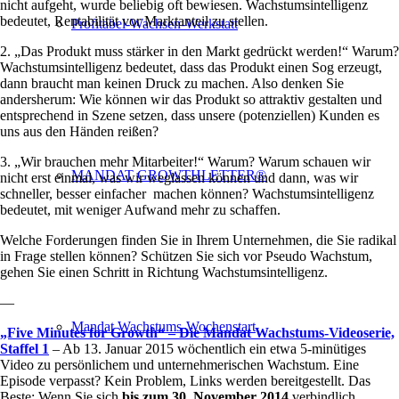
nicht aufgeht, wurde beliebig oft bewiesen. Wachstumsintelligenz
bedeutet, Rentabilität vor Marktanteil zu stellen.
Profitabel-Wachsen-Werkstatt
2. „Das Produkt muss stärker in den Markt gedrückt werden!“ Warum?
Wachstumsintelligenz bedeutet, dass das Produkt einen Sog erzeugt,
dann braucht man keinen Druck zu machen. Also denken Sie
andersherum: Wie können wir das Produkt so attraktiv gestalten und
entsprechend in Szene setzen, dass unsere (potenziellen) Kunden es
uns aus den Händen reißen?
3. „Wir brauchen mehr Mitarbeiter!“ Warum? Warum schauen wir
MANDAT GROWTHLETTER®
nicht erst einmal, was wir weglassen können und dann, was wir
schneller, besser einfacher machen können? Wachstumsintelligenz
bedeutet, mit weniger Aufwand mehr zu schaffen.
Welche Forderungen finden Sie in Ihrem Unternehmen, die Sie radikal
in Frage stellen können? Schützen Sie sich vor Pseudo Wachstum,
gehen Sie einen Schritt in Richtung Wachstumsintelligenz.
—
Mandat Wachstums-Wochenstart
„Five Minutes for Growth“ – Die Mandat Wachstums-Videoserie,
Staffel 1
– Ab 13. Januar 2015 wöchentlich ein etwa 5-minütiges
Video zu persönlichem und unternehmerischen Wachstum. Eine
Episode verpasst? Kein Problem, Links werden bereitgestellt. Das
Beste: Wenn Sie sich
bis zum 30. November 2014
verbindlich