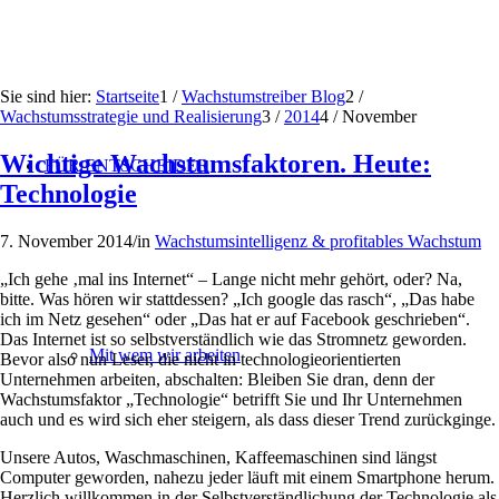
Sie sind hier:
Startseite
1
/
Wachstumstreiber Blog
2
/
Wachstumsstrategie und Realisierung
3
/
2014
4
/
November
Wichtige Wachstumsfaktoren. Heute:
FÜR ENTSCHEIDER
Technologie
7. November 2014
/
in
Wachstumsintelligenz & profitables Wachstum
„Ich gehe ‚mal ins Internet“ – Lange nicht mehr gehört, oder? Na,
bitte. Was hören wir stattdessen? „Ich google das rasch“, „Das habe
ich im Netz gesehen“ oder „Das hat er auf Facebook geschrieben“.
Das Internet ist so selbstverständlich wie das Stromnetz geworden.
Mit wem wir arbeiten
Bevor also nun Leser, die nicht in technologieorientierten
Unternehmen arbeiten, abschalten: Bleiben Sie dran, denn der
Wachstumsfaktor „Technologie“ betrifft Sie und Ihr Unternehmen
auch und es wird sich eher steigern, als dass dieser Trend zurückginge.
Unsere Autos, Waschmaschinen, Kaffeemaschinen sind längst
Computer geworden, nahezu jeder läuft mit einem Smartphone herum.
Herzlich willkommen in der Selbstverständlichung der Technologie als