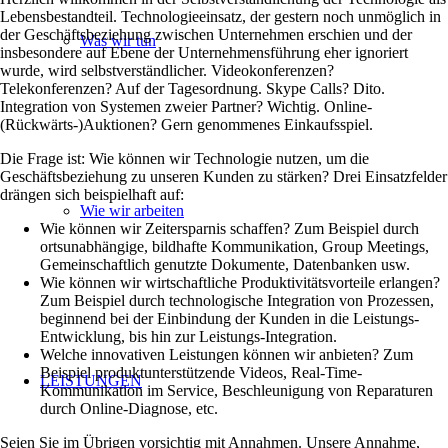
Lebensbestandteil. Technologieeinsatz, der gestern noch unmöglich in
der Geschäftsbeziehung zwischen Unternehmen erschien und der
Was wir tun
insbesondere auf Ebene der Unternehmensführung eher ignoriert
wurde, wird selbstverständlicher. Videokonferenzen?
Telekonferenzen? Auf der Tagesordnung. Skype Calls? Dito.
Integration von Systemen zweier Partner? Wichtig. Online-
(Rückwärts-)Auktionen? Gern genommenes Einkaufsspiel.
Die Frage ist: Wie können wir Technologie nutzen, um die
Geschäftsbeziehung zu unseren Kunden zu stärken? Drei Einsatzfelder
drängen sich beispielhaft auf:
Wie wir arbeiten
Wie können wir Zeitersparnis schaffen? Zum Beispiel durch
ortsunabhängige, bildhafte Kommunikation, Group Meetings,
Gemeinschaftlich genutzte Dokumente, Datenbanken usw.
Wie können wir wirtschaftliche Produktivitätsvorteile erlangen?
Zum Beispiel durch technologische Integration von Prozessen,
beginnend bei der Einbindung der Kunden in die Leistungs-
Entwicklung, bis hin zur Leistungs-Integration.
Welche innovativen Leistungen können wir anbieten? Zum
Beispiel produktunterstützende Videos, Real-Time-
LEISTUNGEN
Kommunikation im Service, Beschleunigung von Reparaturen
durch Online-Diagnose, etc.
Seien Sie im Übrigen vorsichtig mit Annahmen. Unsere Annahme,