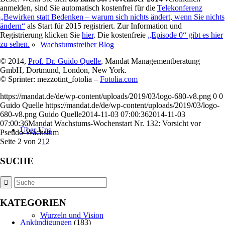
anmelden, sind Sie automatisch kostenfrei für die
Telekonferenz
„Bewirken statt Bedenken – warum sich nichts ändert, wenn Sie nichts
ändern“
als Start für 2015 registriert. Zur Information und
Registrierung klicken Sie
hier
. Die kostenfreie
„Episode 0“ gibt es hier
zu sehen.
Wachstumstreiber Blog
© 2014,
Prof. Dr. Guido Quelle
, Mandat Managementberatung
GmbH, Dortmund, London, New York.
© Sprinter: mezzotint_fotolia –
Fotolia.com
https://mandat.de/de/wp-content/uploads/2019/03/logo-680-v8.png
0
0
Guido Quelle
https://mandat.de/de/wp-content/uploads/2019/03/logo-
680-v8.png
Guido Quelle
2014-11-03 07:00:36
2014-11-03
07:00:36
Mandat Wachstums-Wochenstart Nr. 132: Vorsicht vor
Über Uns
Pseudo-Wachstum
Seite 2 von 2
1
2
SUCHE
KATEGORIEN
Wurzeln und Vision
Ankündigungen
(183)