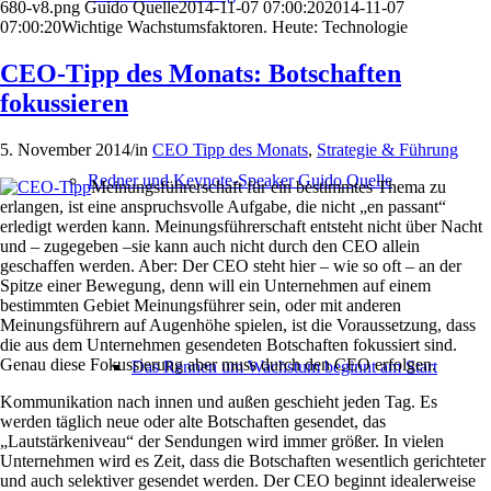
680-v8.png
Guido Quelle
2014-11-07 07:00:20
2014-11-07
07:00:20
Wichtige Wachstumsfaktoren. Heute: Technologie
CEO-Tipp des Monats: Botschaften
fokussieren
5. November 2014
/
in
CEO Tipp des Monats
,
Strategie & Führung
Redner und Keynote-Speaker Guido Quelle
Meinungsführerschaft für ein bestimmtes Thema zu
erlangen, ist eine anspruchsvolle Aufgabe, die nicht „en passant“
erledigt werden kann. Meinungsführerschaft entsteht nicht über Nacht
und – zugegeben –sie kann auch nicht durch den CEO allein
geschaffen werden. Aber: Der CEO steht hier – wie so oft – an der
Spitze einer Bewegung, denn will ein Unternehmen auf einem
bestimmten Gebiet Meinungsführer sein, oder mit anderen
Meinungsführern auf Augenhöhe spielen, ist die Voraussetzung, dass
die aus dem Unternehmen gesendeten Botschaften fokussiert sind.
Genau diese Fokussierung aber muss durch den CEO erfolgen.
Das Rennen um Wachstum beginnt am Start
Kommunikation nach innen und außen geschieht jeden Tag. Es
werden täglich neue oder alte Botschaften gesendet, das
„Lautstärkeniveau“ der Sendungen wird immer größer. In vielen
Unternehmen wird es Zeit, dass die Botschaften wesentlich gerichteter
und auch selektiver gesendet werden. Der CEO beginnt idealerweise