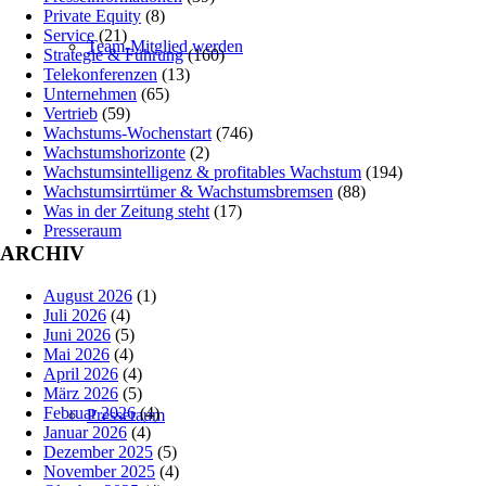
Private Equity
(8)
Service
(21)
Team-Mitglied werden
Strategie & Führung
(160)
Telekonferenzen
(13)
Unternehmen
(65)
Vertrieb
(59)
Wachstums-Wochenstart
(746)
Wachstumshorizonte
(2)
Wachstumsintelligenz & profitables Wachstum
(194)
Wachstumsirrtümer & Wachstumsbremsen
(88)
Was in der Zeitung steht
(17)
Presseraum
ARCHIV
August 2026
(1)
Juli 2026
(4)
Juni 2026
(5)
Mai 2026
(4)
April 2026
(4)
März 2026
(5)
Februar 2026
(4)
Presseraum
Januar 2026
(4)
Dezember 2025
(5)
November 2025
(4)