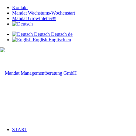
Kontakt
Mandat Wachstums-Wochenstart
Mandat Growthletter®
Deutsch
Deutsch
de
English
Englisch
en
START