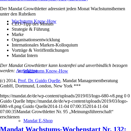
Der Mandat Growthletter adressiert jeden Monat Wachstumsthemen
unter den Rubriken
Wachstums Know-How
CEO-Tipp des Monats
Strategie & Führung
Marke
Organisationsentwicklung
Internationales Marken-Kolloquium
Vorträge & Veröffentlichungen
Mandat Intern
Der Mandat Growthletter kann kostenfrei und unverbindlich bezogen
werden:
Anmeldung
Wachstums Know-How
(c) 2014,
Prof. Dr. Guido Quelle
, Mandat Managementberatung
GmbH, Dortmund, London, New York ***
https://mandat.de/de/wp-content/uploads/2019/03/logo-680-v8.png
0
0
Guido Quelle
https://mandat.de/de/wp-content/uploads/2019/03/logo-
680-v8.png
Guido Quelle
2014-11-04 07:00:35
2014-11-04
07:00:35
Mandat Growthletter Nr. 95 „Meinungsführerschaft“
erschienen
Mandat E-Shop
Mandat Wachstums-Wochenstart Nr. 132: