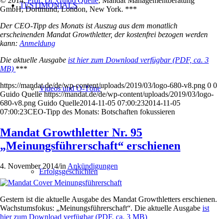
© 2014,
Prof. Dr. Guido Quelle
, Mandat Managementberatung
TESTIMONIALS
GmbH, Dortmund, London, New York. ***
Der CEO-Tipp des Monats ist Auszug aus dem monatlich
erscheinenden Mandat Growthletter, der kostenfrei bezogen werden
kann:
Anmeldung
Die aktuelle Ausgabe
ist hier zum Download verfügbar (PDF, ca. 3
MB)
***
https://mandat.de/de/wp-content/uploads/2019/03/logo-680-v8.png
0
0
Videos und O-Töne
Guido Quelle
https://mandat.de/de/wp-content/uploads/2019/03/logo-
680-v8.png
Guido Quelle
2014-11-05 07:00:23
2014-11-05
07:00:23
CEO-Tipp des Monats: Botschaften fokussieren
Mandat Growthletter Nr. 95
„Meinungsführerschaft“ erschienen
4. November 2014
/
in
Ankündigungen
Erfolgsgeschichten
Gestern ist die aktuelle Ausgabe des Mandat Growthletters erschienen.
Wachstumsfokus: „Meinungsführerschaft“. Die aktuelle Ausgabe
ist
hier zum Download verfügbar (PDF, ca. 3 MB)