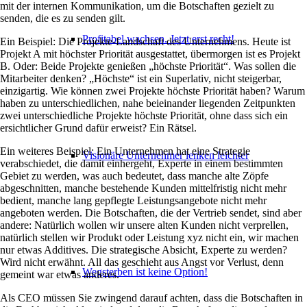
mit der internen Kommunikation, um die Botschaften gezielt zu
senden, die es zu senden gilt.
Profitabel wachsen. Jetzt erst recht!
Ein Beispiel: Die Projekte-Landschaft des Unternehmens. Heute ist
Projekt A mit höchster Priorität ausgestattet, übermorgen ist es Projekt
B. Oder: Beide Projekte genießen „höchste Priorität“. Was sollen die
Mitarbeiter denken? „Höchste“ ist ein Superlativ, nicht steigerbar,
einzigartig. Wie können zwei Projekte höchste Priorität haben? Warum
haben zu unterschiedlichen, nahe beieinander liegenden Zeitpunkten
zwei unterschiedliche Projekte höchste Priorität, ohne dass sich ein
ersichtlicher Grund dafür erweist? Ein Rätsel.
Ein weiteres Beispiel: Ein Unternehmen hat eine Strategie
Visionäre Unternehmer lenken leichter
verabschiedet, die damit einhergeht, Experte in einem bestimmten
Gebiet zu werden, was auch bedeutet, dass manche alte Zöpfe
abgeschnitten, manche bestehende Kunden mittelfristig nicht mehr
bedient, manche lang gepflegte Leistungsangebote nicht mehr
angeboten werden. Die Botschaften, die der Vertrieb sendet, sind aber
andere: Natürlich wollen wir unsere alten Kunden nicht verprellen,
natürlich stellen wir Produkt oder Leistung xyz nicht ein, wir machen
nur etwas Additives. Die strategische Absicht, Experte zu werden?
Wird nicht erwähnt. All das geschieht aus Angst vor Verlust, denn
Wegsterben ist keine Option!
gemeint war etwas anderes.
Als CEO müssen Sie zwingend darauf achten, dass die Botschaften in