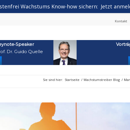
stenfrei Wachstums Know-how sichern:
Jetzt anmel
Kontakt
eynote‑Speaker
Vorträ
of. Dr. Guido Quelle
Sie sind hier:
Startseite
/
Wachstumstreiber Blog
/
Man