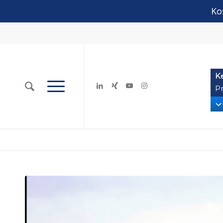
Ko
K
Pr