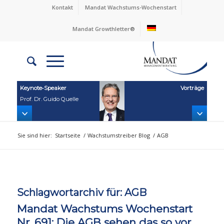
Kontakt
Mandat Wachstums-Wochenstart
Mandat Growthletter®
Keynote‑Speaker
Vorträge
Prof. Dr. Guido Quelle
Sie sind hier:
Startseite
/
Wachstumstreiber Blog
/
AGB
Schlagwortarchiv für:
AGB
Mandat Wachstums Wochenstart
Nr. 691: Die AGB sehen das so vor