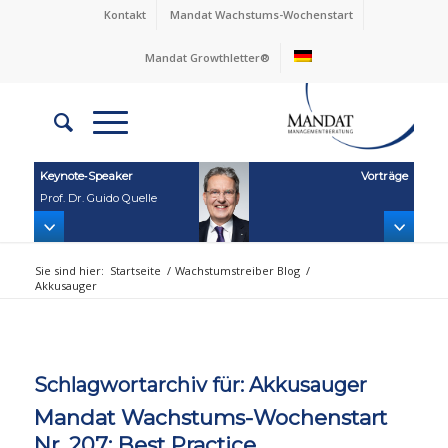
Kontakt
Mandat Wachstums-Wochenstart
Mandat Growthletter®
Keynote‑Speaker
Vorträge
Prof. Dr. Guido Quelle
Sie sind hier:
Startseite
/
Wachstumstreiber Blog
/
Akkusauger
Schlagwortarchiv für:
Akkusauger
Mandat Wachstums-Wochenstart
Nr. 207: Best Practice